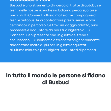
Busbud è uno strumento di ricerca di tratte di autobus e
treni: nelle nostre ricerche includiamo percorsi, orari e
prezzi di JB Connect, oltre a molte altre compagnie di
treni e autobus. Puoi confrontare prezzi, servizi e orari
cercando un percorso. Se trovi un viaggio adatto, puoi
procedere e acquistare da noi il tuo biglietto di JB
Connect. Tieni presente che i biglietti del treno si
esauriscono, JB Connect e altri operatori generalmente
addebitano molto di più per i biglietti acquistati
all'ultimo minuto o per i biglietti acquistati di persona.
In tutto il mondo le persone si fidano
di Busbud