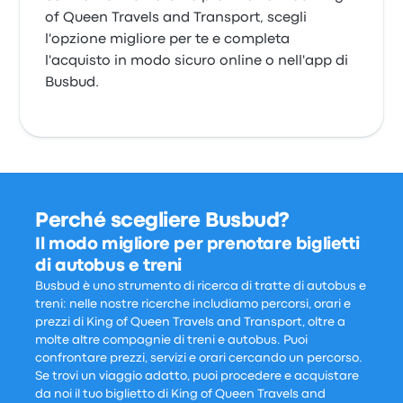
of Queen Travels and Transport, scegli
l'opzione migliore per te e completa
l'acquisto in modo sicuro online o nell'app di
Busbud.
Perché scegliere Busbud?
Il modo migliore per prenotare biglietti
di autobus e treni
Busbud è uno strumento di ricerca di tratte di autobus e
treni: nelle nostre ricerche includiamo percorsi, orari e
prezzi di King of Queen Travels and Transport, oltre a
molte altre compagnie di treni e autobus. Puoi
confrontare prezzi, servizi e orari cercando un percorso.
Se trovi un viaggio adatto, puoi procedere e acquistare
da noi il tuo biglietto di King of Queen Travels and