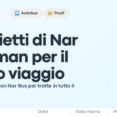
Autobus
Posti
etti di Nar
man per il
o viaggio
n Nar Bus per tratte in tutto il
e
Data
Data ritorno
P