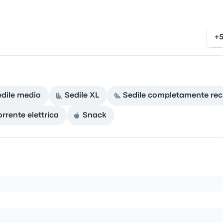
+
edile medio
Sedile XL
Sedile completamente recli
orrente elettrica
Snack