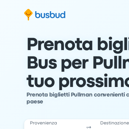
Vai al modulo di ricerca
Passa al contenuto
Vai al piè di pagina
Prenota bigli
Bus per Pull
tuo prossim
Prenota biglietti Pullman convenienti co
paese
Provenienza
Destinazion