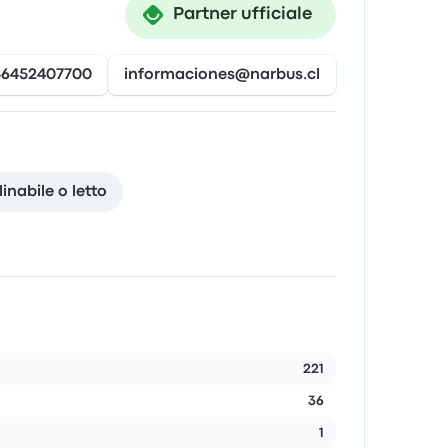
Partner ufficiale
56452407700
informaciones@narbus.cl
nabile o letto
221
36
1