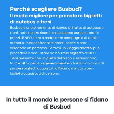
Perché scegliere Busbud?
Il modo migliore per prenotare biglietti
di autobus e treni
Busbud è uno strumento di ricerca di tratte di autobus e
treni: nelle nostre ricerche includiamo percorsi, orari e
prezzi di NEO, oltre a molte altre compagnie di treni e
autobus. Puoi confrontare prezzi, servizi e orari
cercando un percorso. Se trovi un viaggio adatto, puoi
procedere e acquistare da noi il tuo biglietto di NEO.
Tieni presente che i biglietti del treno si esauriscono,
NEO e altri operatori generalmente addebitano molto di
più per i biglietti acquistati all'ultimo minuto o per i
biglietti acquistati di persona.
In tutto il mondo le persone si fidano
di Busbud