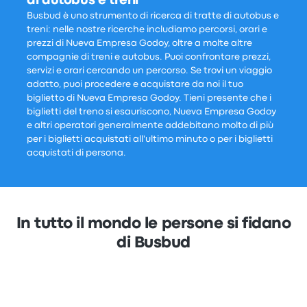
di autobus e treni
Busbud è uno strumento di ricerca di tratte di autobus e
treni: nelle nostre ricerche includiamo percorsi, orari e
prezzi di Nueva Empresa Godoy, oltre a molte altre
compagnie di treni e autobus. Puoi confrontare prezzi,
servizi e orari cercando un percorso. Se trovi un viaggio
adatto, puoi procedere e acquistare da noi il tuo
biglietto di Nueva Empresa Godoy. Tieni presente che i
biglietti del treno si esauriscono, Nueva Empresa Godoy
e altri operatori generalmente addebitano molto di più
per i biglietti acquistati all'ultimo minuto o per i biglietti
acquistati di persona.
In tutto il mondo le persone si fidano
di Busbud