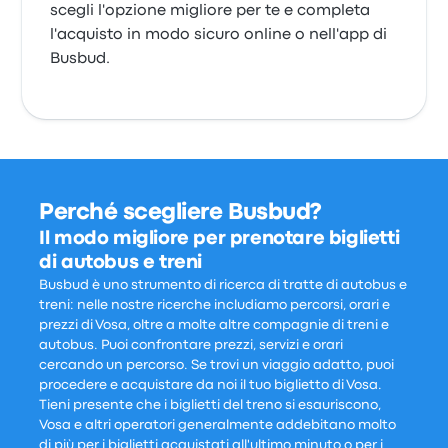
scegli l'opzione migliore per te e completa
l'acquisto in modo sicuro online o nell'app di
Busbud.
Perché scegliere Busbud?
Il modo migliore per prenotare biglietti
di autobus e treni
Busbud è uno strumento di ricerca di tratte di autobus e
treni: nelle nostre ricerche includiamo percorsi, orari e
prezzi di Vosa, oltre a molte altre compagnie di treni e
autobus. Puoi confrontare prezzi, servizi e orari
cercando un percorso. Se trovi un viaggio adatto, puoi
procedere e acquistare da noi il tuo biglietto di Vosa.
Tieni presente che i biglietti del treno si esauriscono,
Vosa e altri operatori generalmente addebitano molto
di più per i biglietti acquistati all'ultimo minuto o per i