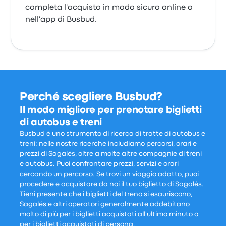
completa l'acquisto in modo sicuro online o
nell'app di Busbud.
Perché scegliere Busbud?
Il modo migliore per prenotare biglietti
di autobus e treni
Busbud è uno strumento di ricerca di tratte di autobus e
treni: nelle nostre ricerche includiamo percorsi, orari e
prezzi di Sagalés, oltre a molte altre compagnie di treni
e autobus. Puoi confrontare prezzi, servizi e orari
cercando un percorso. Se trovi un viaggio adatto, puoi
procedere e acquistare da noi il tuo biglietto di Sagalés.
Tieni presente che i biglietti del treno si esauriscono,
Sagalés e altri operatori generalmente addebitano
molto di più per i biglietti acquistati all'ultimo minuto o
per i biglietti acquistati di persona.