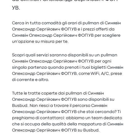
УВ.
Cerca in tutta comodità gli orari di pullman di Синявін
Олександр Сергійович ФОП УВ e i prezzi offerti da
Синявін Олександр Сергійович ФОП УВ per scegliere
un'opzione su misura per te.
Scopri quali servizi saranno disponibili su un pullman
Синявін Олександр Сергійович ФОП УВ per ogni
singola partenza quando prenoti i tuoi biglietti Синявін
Олександр Сергійович ФОП УВ, come WiFi, A/C, prese
di corrente e altro.
Tutte le tratte coperte dai pullman di Синявін
Олександр Сергійович ФОП УВ sono disponibili su
Busbud. Non riesci a trovare il percorso Синявін
Олександр Сергійович ФОП УВ che stai cercando? Ti
preghiamo di contattarci: abbiamo un team dedicato
che si occupa della qualità della mappatura di Синявін
Олександр Сергійович ФОП УВ su Busbud.