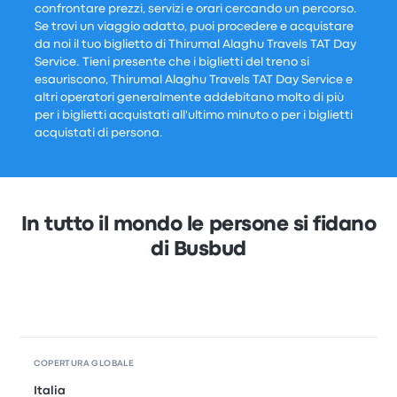
confrontare prezzi, servizi e orari cercando un percorso.
Se trovi un viaggio adatto, puoi procedere e acquistare
da noi il tuo biglietto di Thirumal Alaghu Travels TAT Day
Service. Tieni presente che i biglietti del treno si
esauriscono, Thirumal Alaghu Travels TAT Day Service e
altri operatori generalmente addebitano molto di più
per i biglietti acquistati all'ultimo minuto o per i biglietti
acquistati di persona.
In tutto il mondo le persone si fidano
di Busbud
COPERTURA GLOBALE
Italia