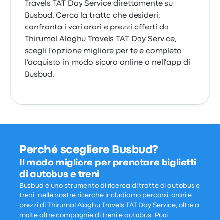
Travels TAT Day Service direttamente su
Busbud. Cerca la tratta che desideri,
confronta i vari orari e prezzi offerti da
Thirumal Alaghu Travels TAT Day Service,
scegli l'opzione migliore per te e completa
l'acquisto in modo sicuro online o nell'app di
Busbud.
Perché scegliere Busbud?
Il modo migliore per prenotare biglietti
di autobus e treni
Busbud è uno strumento di ricerca di tratte di autobus e
treni: nelle nostre ricerche includiamo percorsi, orari e
prezzi di Thirumal Alaghu Travels TAT Day Service, oltre a
molte altre compagnie di treni e autobus. Puoi