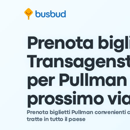
Vai al modulo di ricerca
Passa al contenuto
Vai al piè di pagina
Prenota bigli
Transagenst
per Pullman 
prossimo vi
Prenota biglietti Pullman convenienti 
tratte in tutto il paese