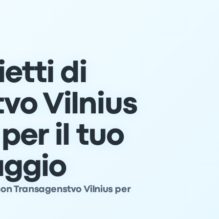
etti di
vo Vilnius
per il tuo
aggio
con Transagenstvo Vilnius per