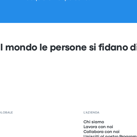
 il mondo le persone si fidano 
GLOBALE
L'AZIENDA
Chi siamo
Lavora con noi
Collabora con noi
Unisciti al nostro Program