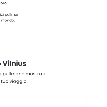
loro.
izi pullman
el mondo.
Vilnius
 di pullmann mostrati
tuo viaggio.