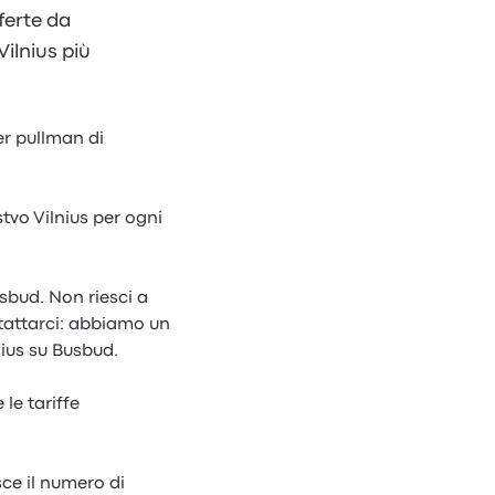
fferte da
Vilnius più
per pullman di
tvo Vilnius per ogni
usbud. Non riesci a
tattarci: abbiamo un
ius su Busbud.
le tariffe
sce il numero di