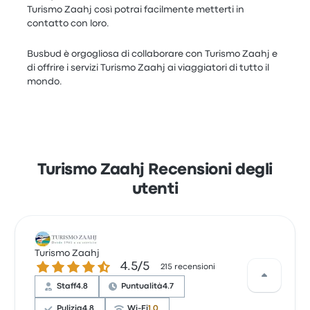
Turismo Zaahj così potrai facilmente metterti in
contatto con loro.
Busbud è orgogliosa di collaborare con Turismo Zaahj e
di offrire i servizi Turismo Zaahj ai viaggiatori di tutto il
mondo.
Turismo Zaahj Recensioni degli
utenti
Turismo Zaahj
4.5 su 5 stelle
4.5/5
215 recensioni
Staff
4.8
Puntualità
4.7
Pulizia
4.8
Wi-Fi
1.0