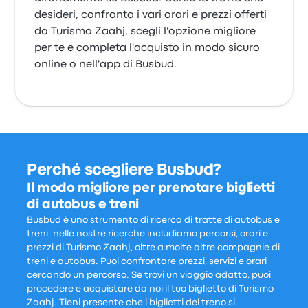
desideri, confronta i vari orari e prezzi offerti
da Turismo Zaahj, scegli l'opzione migliore
per te e completa l'acquisto in modo sicuro
online o nell'app di Busbud.
Perché scegliere Busbud?
Il modo migliore per prenotare biglietti
di autobus e treni
Busbud è uno strumento di ricerca di tratte di autobus e
treni: nelle nostre ricerche includiamo percorsi, orari e
prezzi di Turismo Zaahj, oltre a molte altre compagnie di
treni e autobus. Puoi confrontare prezzi, servizi e orari
cercando un percorso. Se trovi un viaggio adatto, puoi
procedere e acquistare da noi il tuo biglietto di Turismo
Zaahj. Tieni presente che i biglietti del treno si