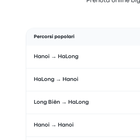
Prenota online big
Percorsi popolari
Hanoi → HaLong
HaLong → Hanoi
Long Biên → HaLong
Hanoi → Hanoi