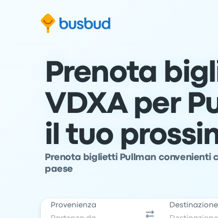
Vai al modulo di ricerca
Passa al contenuto
Vai al piè di pagina
Prenota bigli
VDXA per Pu
il tuo pross
Prenota biglietti Pullman convenienti c
paese
Provenienza
Destinazion