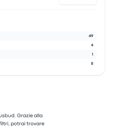
49
4
1
8
usbud. Grazie alla
ltri, potrai trovare