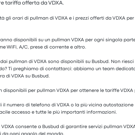
re tariffa offerta da VDXA.
à gli orari di pullman di VDXA e i prezzi offerti da VDXA pe
aranno disponibili su un pullman VDXA per ogni singola par
me WiFi, A/C, prese di corrente e altro.
e dai pullman di VDXA sono disponibili su Busbud. Non riesci 
o? Ti preghiamo di contattarci: abbiamo un team dedicato
ra di VDXA su Busbud.
on disponibili per pullman VDXA per ottenere le tariffe VDXA 
i il numero di telefono di VDXA o la più vicina autostazion
acile accesso e tutte le più importanti informazioni.
 VDXA consente a Busbud di garantire servizi pullman VDXA 
ti da ogni angolo del mondo.