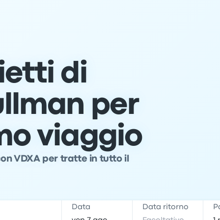
etti di
llman per
imo viaggio
on VDXA per tratte in tutto il
e
Data
Data ritorno
P