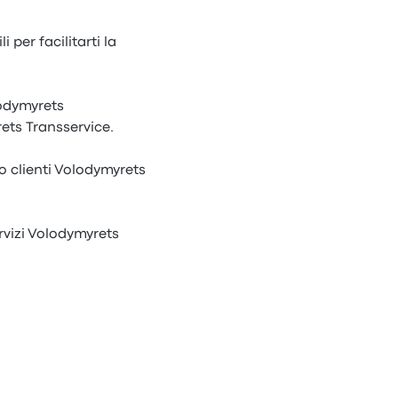
 per facilitarti la
lodymyrets
rets Transservice.
io clienti Volodymyrets
rvizi Volodymyrets