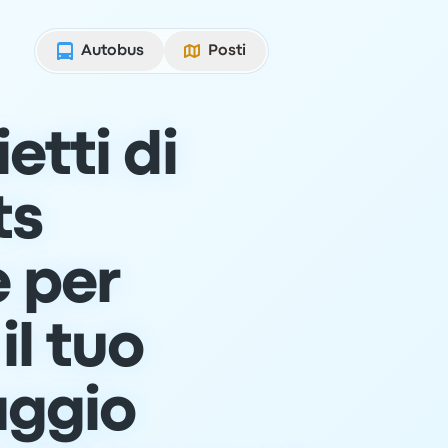
Autobus
Posti
etti di
ts
e per
il tuo
aggio