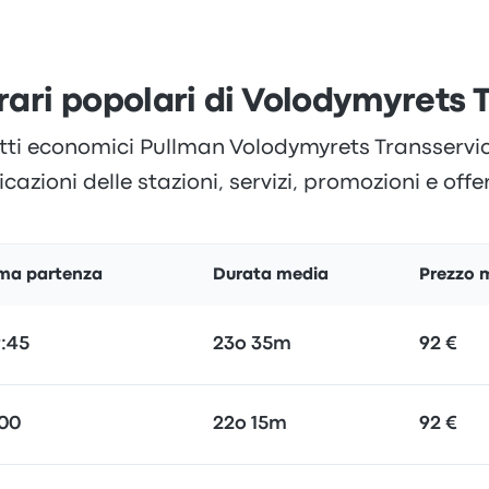
orari popolari di Volodymyrets 
tti economici Pullman Volodymyrets Transservice,
cazioni delle stazioni, servizi, promozioni e offe
ima partenza
Durata media
Prezzo 
:45
23o 35m
92 €
:00
22o 15m
92 €