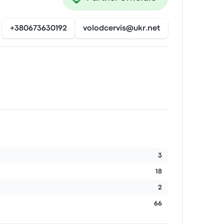
+380673630192
volodcervis@ukr.net
3
18
2
66