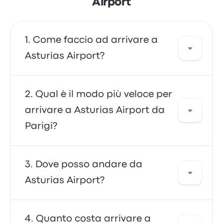
Airport
Come faccio ad arrivare a
Asturias Airport?
Puoi viaggiare in pullman, che consente di
Qual è il modo più veloce per
arrivare direttamente all'aeroporto. In
arrivare a Asturias Airport da
alternativa, puoi prendere un taxi o utilizzare
Parigi?
un servizio di ride-sharing.
Il modo più veloce per viaggiare da e per
Dove posso andare da
Asturias Airport è in pullman, che consente di
Asturias Airport?
arrivare comodamente fino ai terminal
dell'aeroporto. I autobus sono spesso
economici, affidabili e offrono comodi posti
Da Asturias Airport è possibile viaggiare
Quanto costa arrivare a