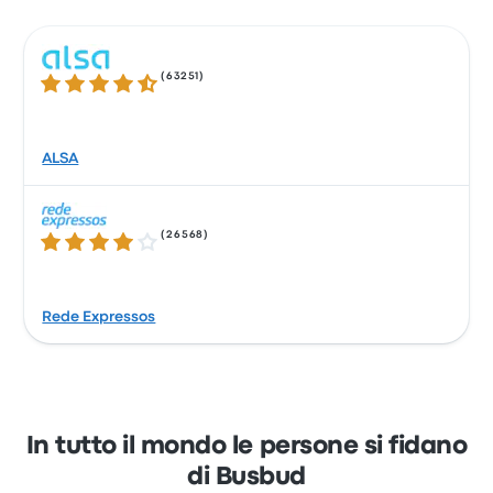
(
63251
)
4.3 su 5 stelle
ALSA
(
26568
)
4.2 su 5 stelle
Rede Expressos
In tutto il mondo le persone si fidano
di Busbud