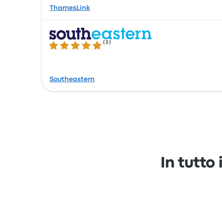
ThamesLink
(
2
)
5.0 su 5 stelle
Southeastern
In tutto