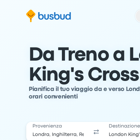
Vai al modulo di ricerca
Passa al contenuto
Vai al piè di pagina
Da Treno a 
King's Cross
Pianifica il tuo viaggio da e verso Lon
orari convenienti
Provenienza
Destinazion