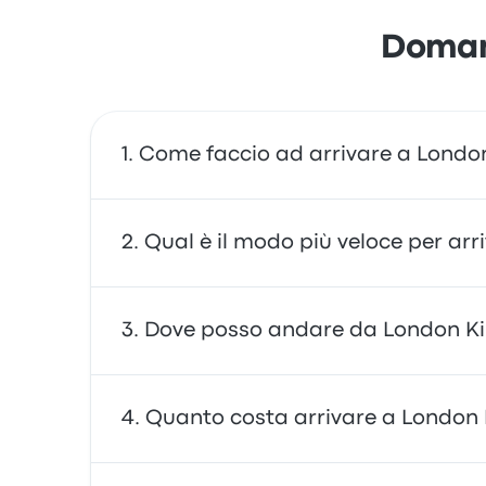
Domand
Come faccio ad arrivare a London
Puoi viaggiare in treno, che consente di arriv
Qual è il modo più veloce per arr
sharing.
Il modo più veloce per viaggiare da e per L
Dove posso andare da London Ki
economici, affidabili e offrono comodi posti a
Da London King's Cross è possibile viaggiare
Quanto costa arrivare a London 
Train Station e West Hampstead Thameslink. Usa