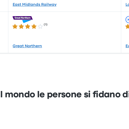
East Midlands Railway
L
(
1
)
4.0 su 5 stelle
4.
Great Northern
E
 il mondo le persone si fidano 