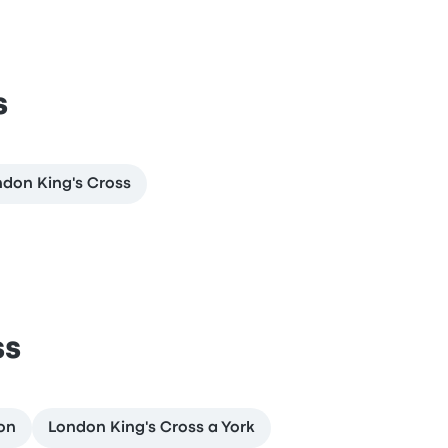
s
ndon King's Cross
ss
on
London King's Cross a York