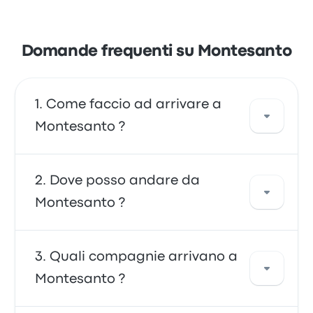
Domande frequenti su Montesanto
Come faccio ad arrivare a
Montesanto ?
Puoi viaggiare in pullman o in treno, che
Dove posso andare da
consentono di arrivare direttamente a
Montesanto ?
destinazione. In alternativa, puoi prendere un
taxi o utilizzare un servizio di ride-sharing.
Da Montesanto è possibile viaggiare verso
Quali compagnie arrivano a
una serie di diverse destinazioni. Tra le
Montesanto ?
opzioni popolari troviamo Fermata
dell'autobus de Caserta, Amalfi Coast e