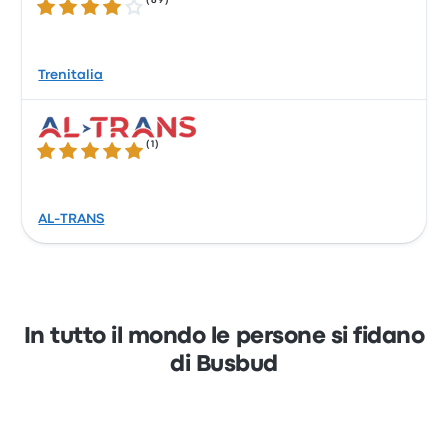
(
69
)
3.9 su 5 stelle
Trenitalia
(
1
)
5.0 su 5 stelle
AL-TRANS
In tutto il mondo le persone si fidano
di Busbud