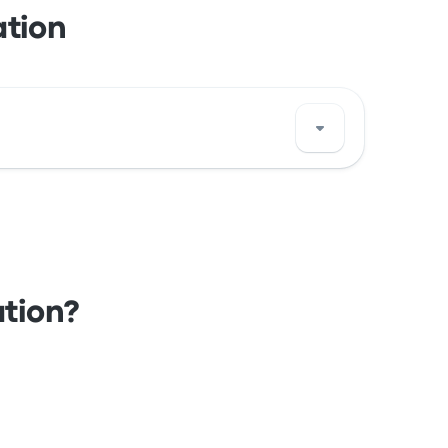
ation
di questa stazione di San Gallo su una mappa.
ation?