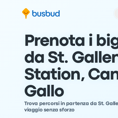
Vai al modulo di ricerca
Passa al contenuto
Vai al piè di pagina
Prenota i big
da St. Galle
Station, Ca
Gallo
Trova percorsi in partenza da St. Gallen
viaggio senza sforzo