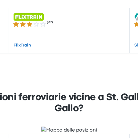
(
37
)
3.0 su 5 stelle
3.
FlixTrain
S
ioni ferroviarie vicine a St. Ga
Gallo?