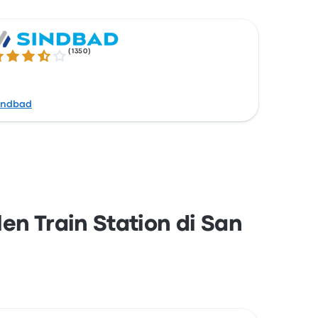
(
1350
)
6 su 5 stelle
indbad
llen Train Station di San