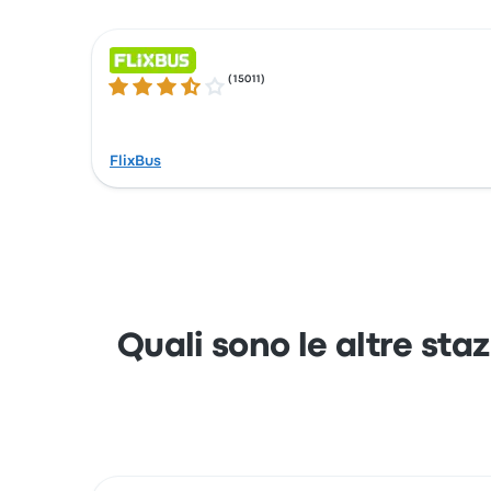
(
15011
)
3.5 su 5 stelle
FlixBus
Quali sono le altre staz