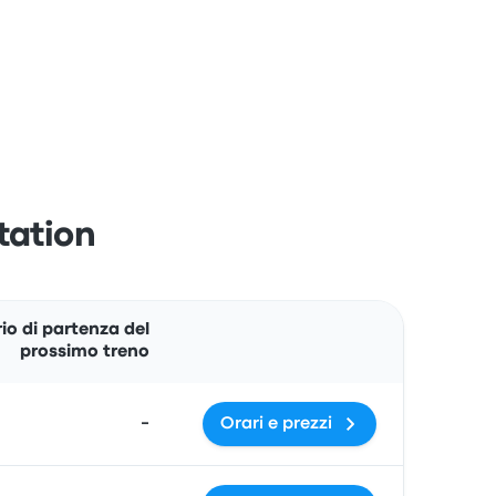
Station
Azioni
io di partenza del
prossimo treno
-
Orari e prezzi