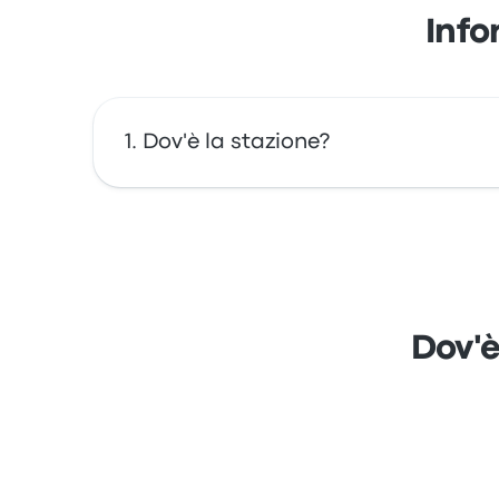
Info
Dov'è la stazione?
L'indirizzo di St. Gallen Train Station è St.
Dov'è