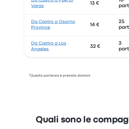
10
Da Castro a Puerto
13 €
par
Varas
25
Da Castro a Osorno
14 €
par
Province
3
Da Castro a Los
32 €
par
Angeles
*Questa partenza è prevista domani.
Quali sono le compag