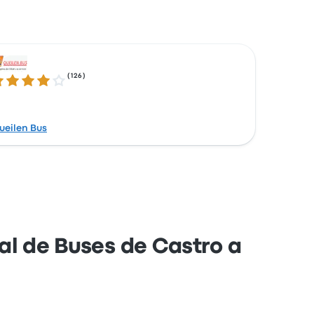
(
126
)
1 su 5 stelle
ueilen Bus
nal de Buses de Castro a