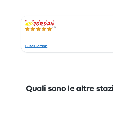
(
1
)
5.0 su 5 stelle
Buses Jordan
Quali sono le altre sta