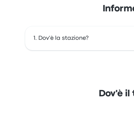
Inform
Dov'è la stazione?
L'indirizzo di Terminal de Buses de Castro è
una mappa.
Dov'è i