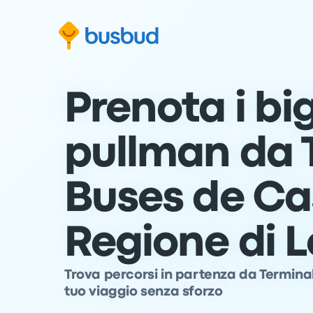
Vai al modulo di ricerca
Passa al contenuto
Vai al piè di pagina
Prenota i big
pullman da 
Buses de Ca
Regione di 
Trova percorsi in partenza da Terminal
tuo viaggio senza sforzo