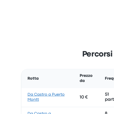
Percorsi
Prezzo
Rotta
Freq
da
51
Da Castro a Puerto
10 €
par
Montt
8
Da Castro a