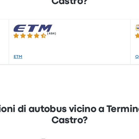
Castro?
(
484
)
4.3 su 5 stelle
4.
ETM
Q
zioni di autobus vicino a Termi
Castro?