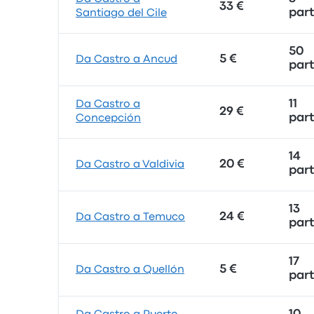
33 €
par
Santiago del Cile
50
5 €
Da Castro a Ancud
par
11
Da Castro a
29 €
par
Concepción
14
20 €
Da Castro a Valdivia
par
13
24 €
Da Castro a Temuco
par
17
5 €
Da Castro a Quellón
par