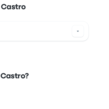
 Castro
e di questa fermata di autobus di Castro su
 Castro?