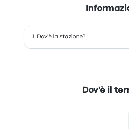
Informazi
Dov'è la stazione?
L'indirizzo di Terminal de Buses de Puerto V
di Puerto Varas su una mappa.
Dov'è il t