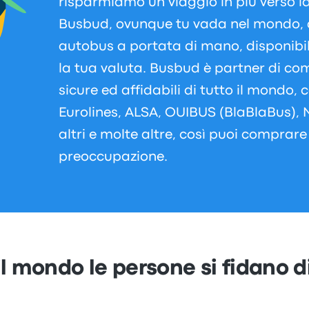
risparmiamo un viaggio in più verso l
Busbud, ovunque tu vada nel mondo, a
autobus a portata di mano, disponibil
la tua valuta. Busbud è partner di c
sicure ed affidabili di tutto il mondo
Eurolines, ALSA, OUIBUS (BlaBlaBus), 
altri e molte altre, così puoi comprare 
preoccupazione.
 il mondo le persone si fidano 