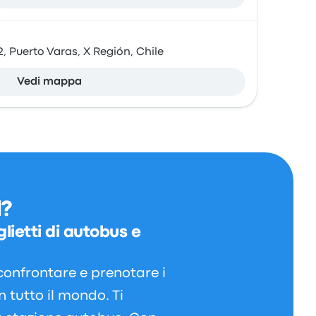
 Puerto Varas, X Región, Chile
Vedi mappa
d?
lietti di autobus e
confrontare e prenotare i
in tutto il mondo. Ti