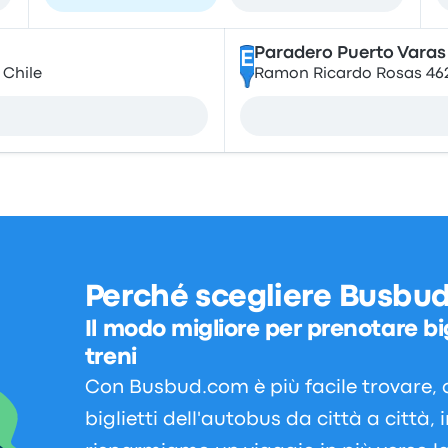
Paradero Puerto Varas
E
 Chile
Ramon Ricardo Rosas 462,
Perché scegliere Busbu
Il modo migliore per prenotare big
treni
Con Busbud.com è più facile trovare, 
biglietti dell'autobus da città a città, 