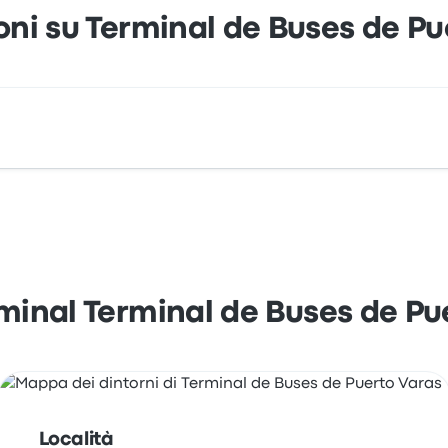
oni su Terminal de Buses de Pu
aras è Andrés Bello 304 Puerto Varas X Región, Chile. Osserv
erminal Terminal de Buses de Pu
Località