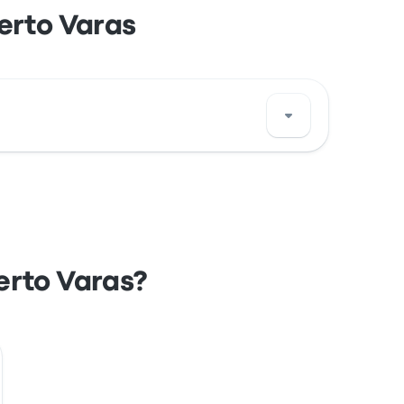
erto Varas
a la posizione di questa fermata di autobus
erto Varas?