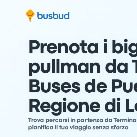
Vai al modulo di ricerca
Passa al contenuto
Vai al piè di pagina
Prenota i big
pullman da 
Buses de Pu
Regione di 
Trova percorsi in partenza da Termina
pianifica il tuo viaggio senza sforzo