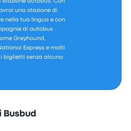
a stazione autobus. Con
vrai una stazione di
e nella tua lingua e con
ompagnie di autobus
, come Greyhound,
National Express e molti
i biglietti senza alcuna
di Busbud