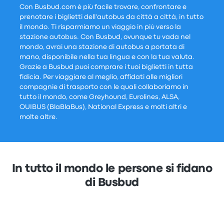
Con Busbud.com è più facile trovare, confrontare e
prenotare i biglietti dell'autobus da città a città, in tutto
il mondo. Ti risparmiamo un viaggio in più verso la
stazione autobus. Con Busbud, ovunque tu vada nel
mondo, avrai una stazione di autobus a portata di
mano, disponibile nella tua lingua e con la tua valuta.
Grazie a Busbud puoi comprare i tuoi biglietti in tutta
fidicia. Per viaggiare al meglio, affidati alle migliori
compagnie di trasporto con le quali collaboriamo in
tutto il mondo, come Greyhound, Eurolines, ALSA,
OUIBUS (BlaBlaBus), National Express e molti altri e
molte altre.
In tutto il mondo le persone si fidano
di Busbud