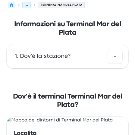
...
TERMINAL MAR DEL PLATA
Informazioni su Terminal Mar del
Plata
Dov'è la stazione?
L'indirizzo di Terminal Mar del Plata è Av. San
Juan 1521 (esq. Av. Pedro Luro) 4400
B7600HAP Mar del Plata Buenos Aires
Dov'è il terminal Terminal Mar del
Argentina. Osserva la posizione di questa
Plata?
fermata di autobus di Mar del Plata su una
mappa.
Località