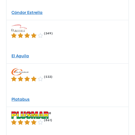
Cóndor Estrella
(
349
)
4.0 su 5 stelle
El Aguila
(
533
)
4.1 su 5 stelle
Platabus
(
861
)
3.9 su 5 stelle