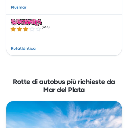
Plusmar
(
363
)
3.2 su 5 stelle
Rutatlántica
Rotte di autobus più richieste da
Mar del Plata