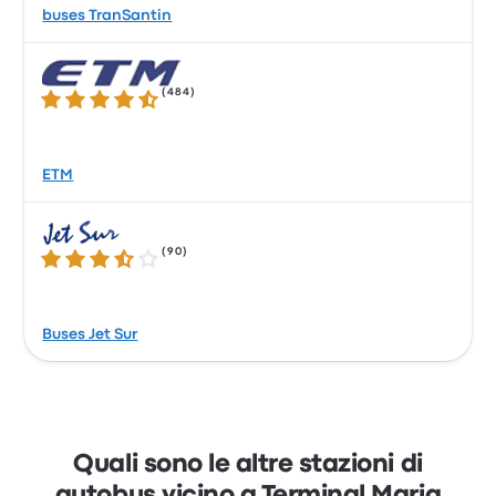
buses TranSantin
(
484
)
4.3 su 5 stelle
ETM
(
90
)
3.4 su 5 stelle
Buses Jet Sur
Quali sono le altre stazioni di