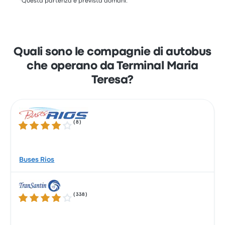
*Questa partenza è prevista domani.
Quali sono le compagnie di autobus
che operano da Terminal Maria
Teresa?
(
8
)
4.1 su 5 stelle
Buses Rios
(
338
)
4.1 su 5 stelle