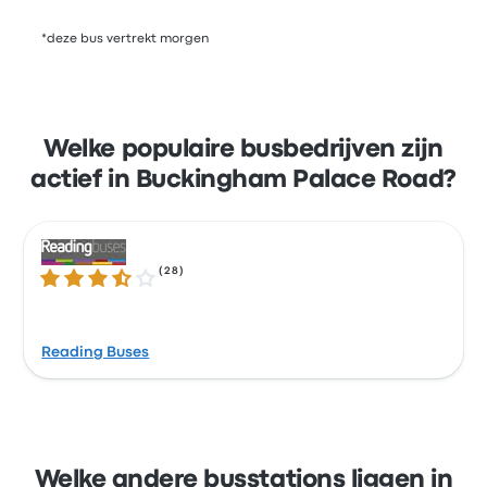
*deze bus vertrekt morgen
Welke populaire busbedrijven zijn
actief in Buckingham Palace Road?
(
28
)
3.3 van de 5 sterren
Reading Buses
Welke andere busstations liggen in