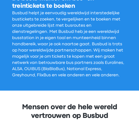
treintickets te boeken
Busbud helpt je eenvoudig wereldwijd interstedelijke
bustickets te zoeken, te vergelijken en te boeken met
onze uitgebreide lijst met busroutes en
dienstregelingen. Met Busbud heb je een wereldwijd
busstation in je eigen taal en munteenheid binnen
handbereik, waar je ook naartoe gaat. Busbud is trots
op haar wereldwijde partnerschappen. Wij maken het
mogelijk voor je om tickets te kopen met een groot
netwerk van betrouwbare bus partners zoals Eurolines,
ALSA, OUIBUS (BlaBlaBus), National Express,
Greyhound, FlixBus en vele anderen en vele anderen.
Mensen over de hele wereld
vertrouwen op Busbud