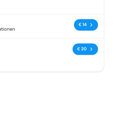
Geen tags
€ 14
ationen
Geen tags
€ 20