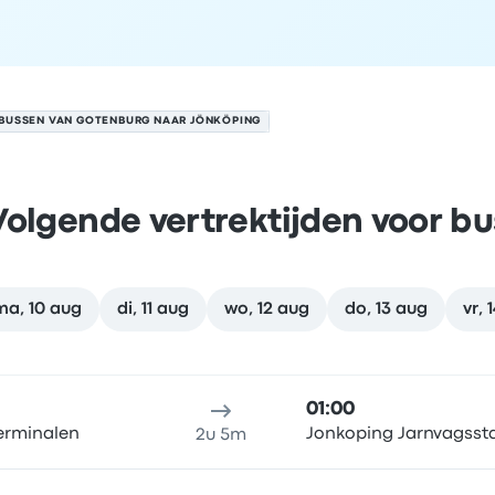
BUSSEN VAN GOTENBURG NAAR JÖNKÖPING
Volgende vertrektijden voor bu
ma, 10 aug
di, 11 aug
wo, 12 aug
do, 13 aug
vr, 
köping op 9 augustus
klocatie
Reisduur
aankomsttijd
Aankomstlocatie
Aanbevol
01:00
Terminalen
Jonkoping Jarnvagsst
2u 5m