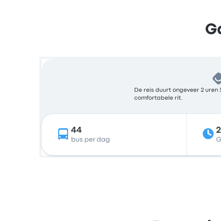
G
De reis duurt ongeveer 2 uren 
comfortabele rit.
44
bus per dag
G