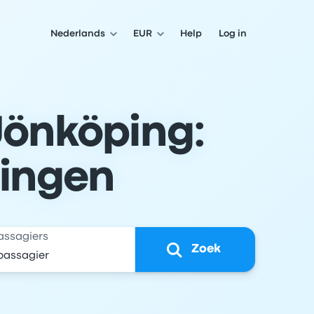
Nederlands
EUR
Help
Log in
Jönköping:
lingen
assagiers
Zoek