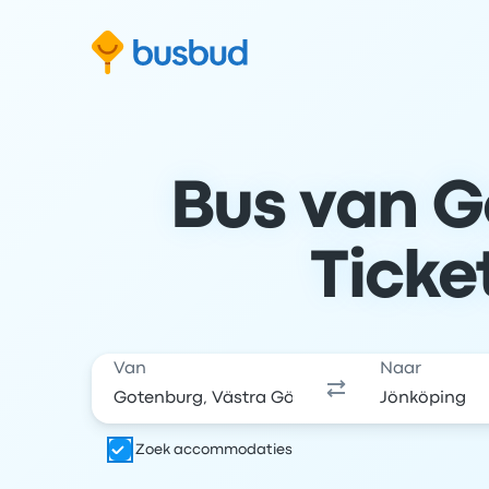
 naar het zoekformulier
Doorgaan naar inhoud
Ga naar de footer
Bus van G
Ticke
Van
Naar
Zoek accommodaties