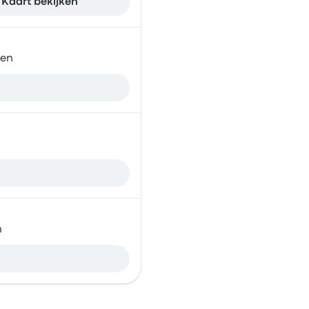
Kaart bekijken
den
n