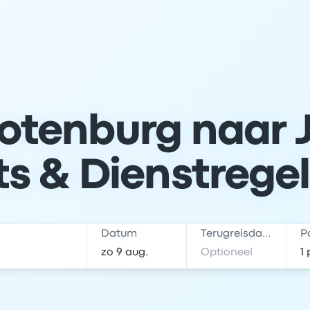
otenburg naar 
ts & Dienstrege
Datum
Terugreisdatum
P