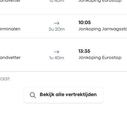
andvetter
Jönköping Eurostop
1u 40m
10:05
Terminalen
Jonkoping Jarnvagsst
2u 20m
13:35
andvetter
Jönköping Eurostop
1u 40m
 CEST.
Bekijk alle vertrektijden