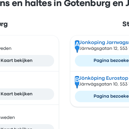
ns en haltes in Gotenburg en
urg
S
Jonkoping Jarnvags
A
Sweden
Järnvägsgatan 12, 553
Kaart bekijken
Pagina bezoek
Jönköping Eurostop
B
Järnvägsgatan 10, 553
Kaart bekijken
Pagina bezoek
 Sweden