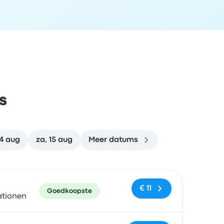
s
14 aug
za, 15 aug
Meer datums
en
Prijs en boekingslink
€ 11
Goedkoopste
ationen