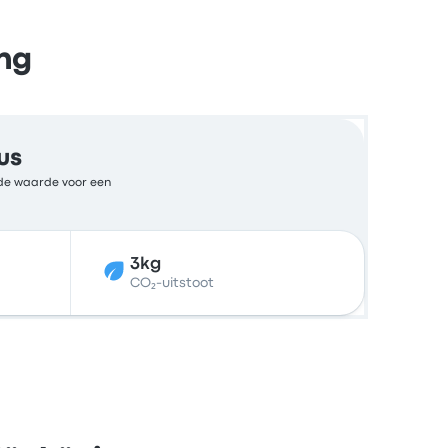
ng
us
ende waarde voor een
3kg
CO₂-uitstoot