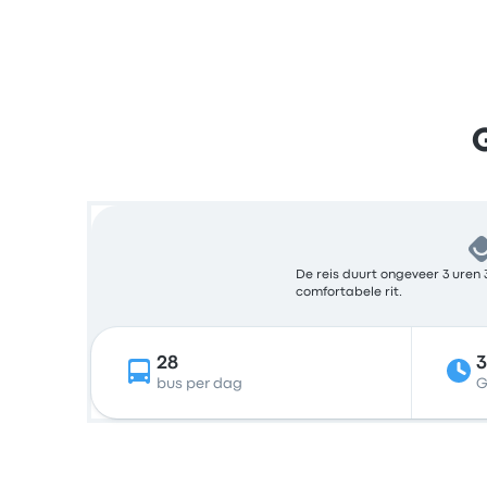
De reis duurt ongeveer 3 uren 
comfortabele rit.
28
bus per dag
G