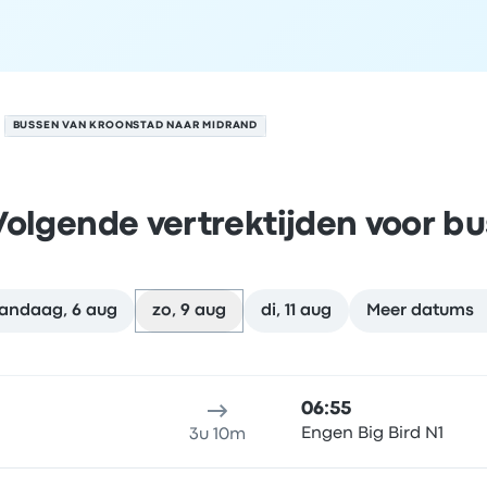
BUSSEN VAN KROONSTAD NAAR MIDRAND
Volgende vertrektijden voor bu
andaag, 6 aug
zo, 9 aug
di, 11 aug
Meer datums
rand op 9 augustus
klocatie
Reisduur
aankomsttijd
Aankomstlocatie
Aanbevol
06:55
Engen Big Bird N1
3u 10m