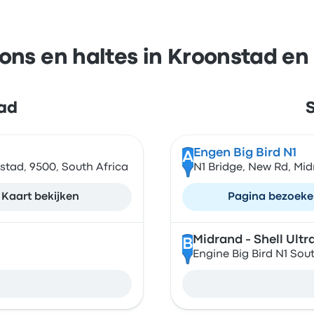
ions en haltes in Kroonstad en
tad
S
Engen Big Bird N1
A
nstad, 9500, South Africa
N1 Bridge, New Rd, Mid
Kaart bekijken
Pagina bezoek
Midrand - Shell Ultr
B
Engine Big Bird N1 Sou