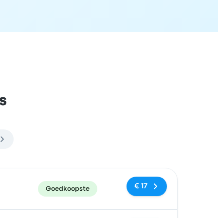
s
en
Prijs en boekingslink
€ 17
Goedkoopste