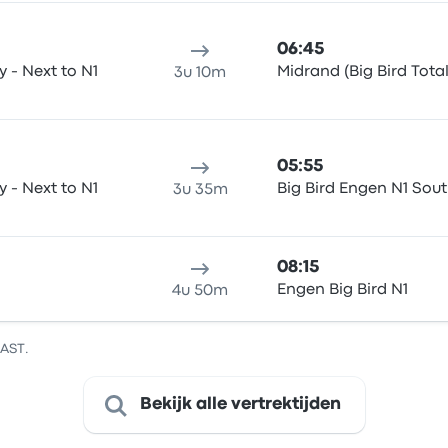
06:45
 to N1
Midrand (Big Bird Total
3u 10m
05:55
 to N1
Big Bird Engen N1 Sou
3u 35m
08:15
Engen Big Bird N1
4u 50m
SAST.
Bekijk alle vertrektijden