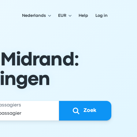
Nederlands
EUR
Help
Log in
 Midrand:
lingen
assagiers
Zoek