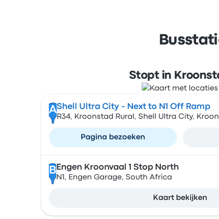
Busstat
Stopt in Kroons
Shell Ultra City - Next to N1 Off Ramp
A
R34, Kroonstad Rural, Shell Ultra City, Kroo
Pagina bezoeken
Engen Kroonvaal 1 Stop North
B
N1, Engen Garage, South Africa
Kaart bekijken