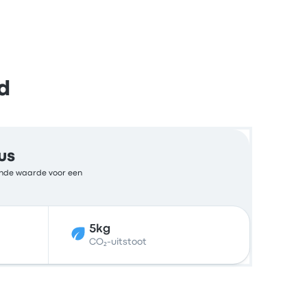
d
us
kende waarde voor een
5kg
CO₂-uitstoot