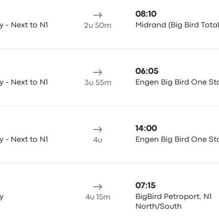
08:10
 to N1
Midrand (Big Bird Total
2u 50m
06:05
 to N1
Engen Big Bird One Sto
3u 55m
14:00
 to N1
Engen Big Bird One Sto
4u
07:15
ty
BigBird Petroport, N1
4u 15m
North/South