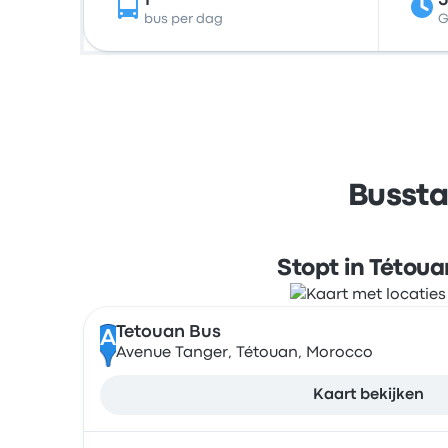
1
bus per dag
G
Bussta
Stopt in Tétoua
Tetouan Bus
A
Avenue Tanger, Tétouan, Morocco
Kaart bekijken