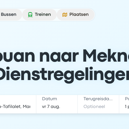
Bussen
Treinen
Plaatsen
ouan naar Meknè
Dienstregelinge
Datum
Terugreisdatum
P