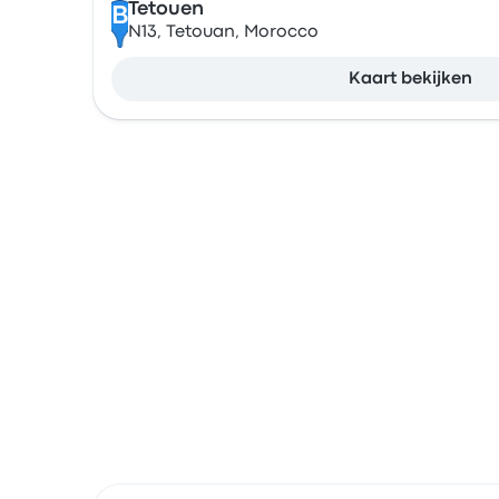
Tetouen
B
N13, Tetouan, Morocco
Kaart bekijken