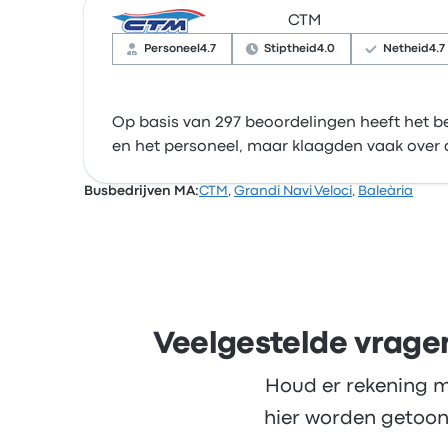
CTM
Personeel
4.7
Stiptheid
4.0
Netheid
4.7
Op basis van 297 beoordelingen heeft het bed
en het personeel, maar klaagden vaak over de
Busbedrijven MA:
CTM
,
Grandi Navi Veloci
,
Baleària
Veelgestelde vrage
Houd er rekening m
hier worden getoon