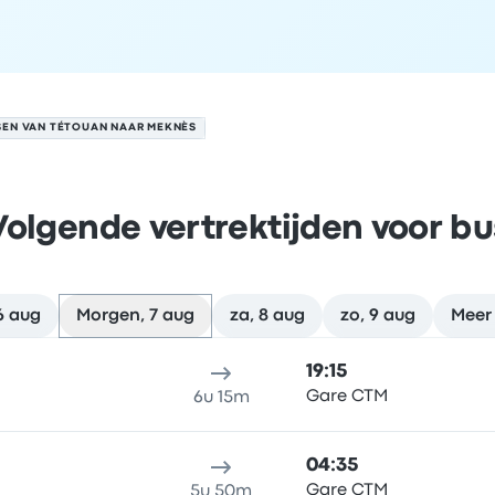
SEN VAN TÉTOUAN NAAR MEKNÈS
Volgende vertrektijden voor bu
6 aug
Morgen, 7 aug
za, 8 aug
zo, 9 aug
Meer
s op 7 augustus
klocatie
Reisduur
aankomsttijd
Aankomstlocatie
Aanbevol
19:15
Gare CTM
6u 15m
04:35
Gare CTM
5u 50m