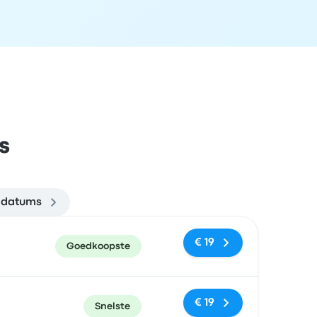
s
 datums
en
Prijs en boekingslink
€ 19
Goedkoopste
€ 19
Snelste