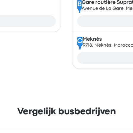
Gare routière Supra
B
Avenue de La Gare, M
Meknès
C
R718, Meknès, Morocc
Vergelijk busbedrijven