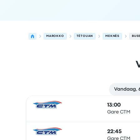
MAROKKO
TÉTOUAN
MEKNÈS
BUS
Vandaag, 
Volgende vertrektijden van Tétouan naar Meknè
Uitgevoerd door
Voertuigtype
Vertrektijd
Vertre
13:00
Gare CTM
Bus
22:45
Gare CTM