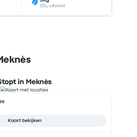
5kg
CO₂-uitstoot
 Meknès
Stopt in Meknès
es
Kaart bekijken