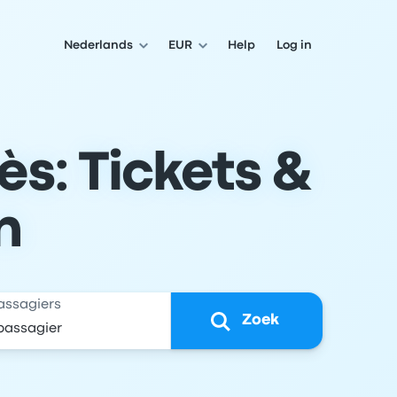
Nederlands
EUR
Help
Log in
s: Tickets &
n
assagiers
Zoek