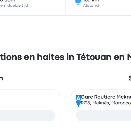
5u 50m
187 km
emiddelde tijd
Afstand
tions en haltes in Tétouan en
n
Gare Routiere Mekn
A
R718, Meknès, Morocco