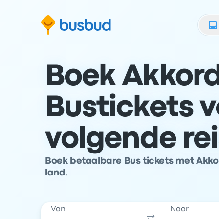
 naar het zoekformulier
Doorgaan naar inhoud
Ga naar de footer
Boek Akkord
Bustickets v
volgende rei
Boek betaalbare Bus tickets met Akkor
land.
Van
Naar