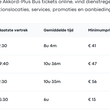
Akkord-Plus Bus tickets online, vind dienstregel
tionslocaties, services, promoties en aanbiedin
laatste vertrek
Gemiddelde tijd
Minimumpri
9:30
8u 4m
€ 41
19:40
10u 36m
€ 47
9:30
10u 35m
€ 56
5:30
6u
€ 13