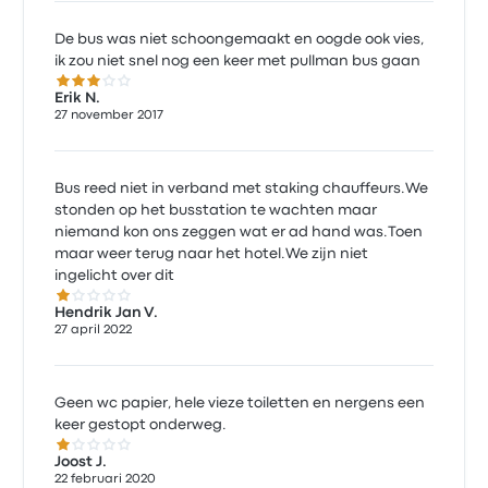
De bus was niet schoongemaakt en oogde ook vies,
ik zou niet snel nog een keer met pullman bus gaan
3.0 van de 5 sterren
Erik N.
27 november 2017
Bus reed niet in verband met staking chauffeurs.We
stonden op het busstation te wachten maar
niemand kon ons zeggen wat er ad hand was.Toen
maar weer terug naar het hotel.We zijn niet
ingelicht over dit
1.0 van de 5 sterren
Hendrik Jan V.
27 april 2022
Geen wc papier, hele vieze toiletten en nergens een
keer gestopt onderweg.
1.0 van de 5 sterren
Joost J.
22 februari 2020