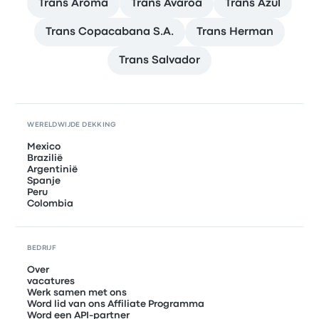
Trans Aroma
Trans Avaroa
Trans Azul
Trans Copacabana S.A.
Trans Herman
Trans Salvador
WERELDWIJDE DEKKING
Mexico
Brazilië
Argentinië
Spanje
Peru
Colombia
BEDRIJF
Over
vacatures
Werk samen met ons
Word lid van ons Affiliate Programma
Word een API-partner