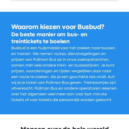
Waarom kiezen voor Busbud?
De beste manier om bus- en
treintickets te boeken
Busbud is een hulpmiddel voor het zoeken naar bussen
en treinen. We nemen routes, dienstregelingen en
prijzen van Pullman Bus op in onze zoekopdrachten,
samen met vele andere trein- en busbedrijven. Je kunt
prijzen, voorzieningen en tijden vergelijken door naar
een route te zoeken. Als je een geschikte reis vindt, kun
wij je je ticket van Pullman Bus geven. Treinkaartjes zijn
uitverkocht, Pullman Bus en andere operatoren rekenen
over het algemeen veel meer aan voor last-minute
tickets of voor tickets die persoonlijk worden gekocht.