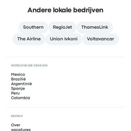
Andere lokale bedrijven
Southern
RegioJet
ThamesLink
The Airline
Union Ivkoni
Voltavancar
WERELDWIJDE DEKKING
Mexico
Brazilië
Argentinië
Spanje
Peru
Colombia
BEDRIJF
Over
vacatures