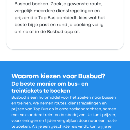
Busbud boeken. Zoek je gewenste route,
vergelijk meerdere dienstregelingen en
prijzen die Top Bus aanbiedt, kies wat het
beste bij je past en rond je boeking veilig
online of in de Busbud app af.
Waarom kiezen voor Busbud?
De beste manier om bus- en
treintickets te boeken
Busbud is een hulpmiddel voor het zoeken naar bussen
en treinen. We nemen routes, dienstregelingen en
prijzen van Top Bus op in onze zoekopdrachten, samen
met vele andere trein- en busbedrijven. Je kunt prijzen,
voorzieningen en tijden vergelijken door naar een route
te zoeken. Als je een geschikte reis vindt, kun wij je je