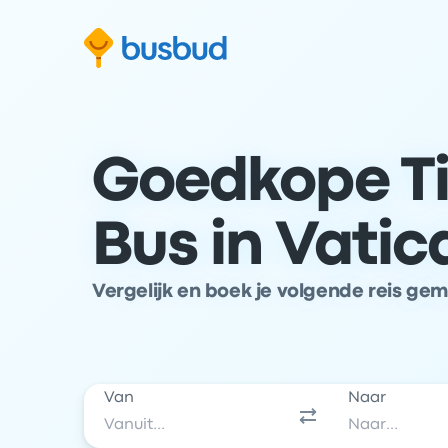
 naar het zoekformulier
Doorgaan naar inhoud
Ga naar de footer
Goedkope Ti
Bus in Vatic
Vergelijk en boek je volgende reis ge
Van
Naar