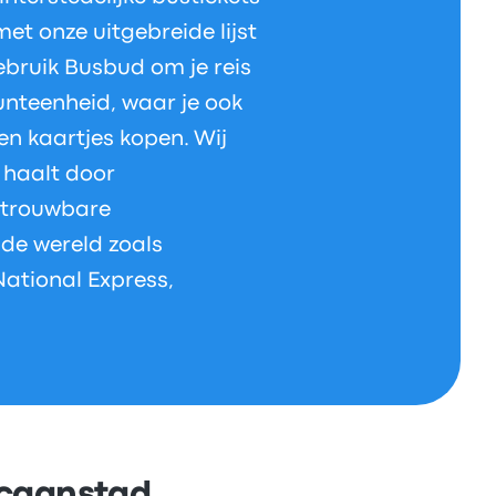
met onze uitgebreide lijst
ebruik Busbud om je reis
munteenheid, waar je ook
n kaartjes kopen. Wij
s haalt door
etrouwbare
de wereld zoals
National Express,