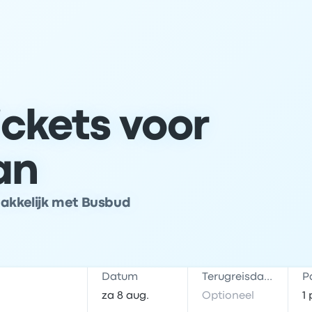
ckets voor
an
makkelijk met Busbud
Datum
Terugreisdatum
P