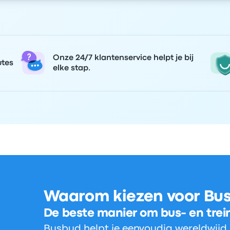
Onze 24/7 klantenservice helpt je bij
utes
elke stap.
Waarom kiezen voor Bu
De beste manier om bus- en trei
Busbud helpt je eenvoudig wereldwijd i