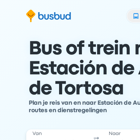
 naar het zoekformulier
Doorgaan naar inhoud
Ga naar de footer
Bus of trein
Estación de
de Tortosa
Plan je reis van en naar Estación de 
routes en dienstregelingen
Van
Naar