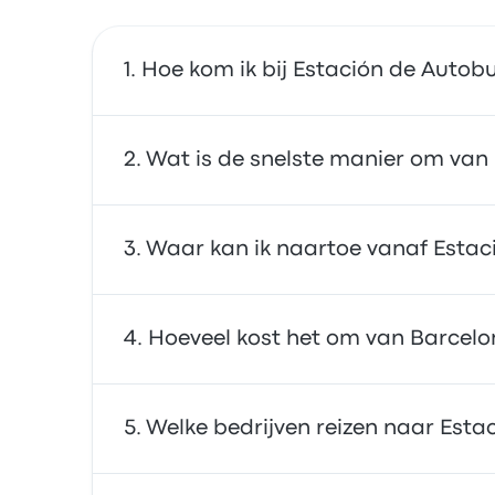
Hoe kom ik bij Estación de Autob
Je kunt de bus of de trein nemen, die je rec
Wat is de snelste manier om van 
De snelste manier om van en naar Estación d
Waar kan ik naartoe vanaf Estac
is vaak betaalbaar, betrouwbaar en biedt co
Vanaf Estación de Autobuses de Tortosa kun 
Hoeveel kost het om van Barcelo
Tarragona, Port Aventura en Estación de Aut
vinden.
Over het algemeen kost een ticket tussen E
Welke bedrijven reizen naar Esta
Renfe, en duurt ongeveer 2u 14m. Houd er rek