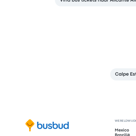
Vind bus tickets naar Alicante Ai
Calpe Es
WERELDWIJD
Mexico
Brazilië