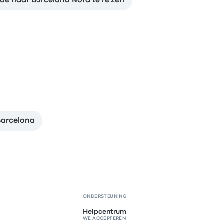
oe naar Barcelona Nord te reizen
Barcelona
ONDERSTEUNING
Helpcentrum
WE ACCEPTEREN