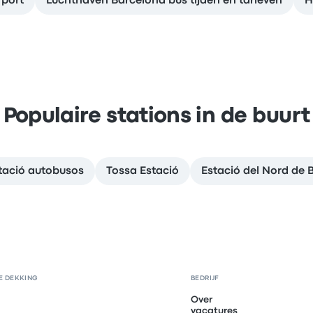
rport
Luchthaven Barcelona bus tijden en tarieven
H
Populaire stations in de buurt
tació autobusos
Tossa Estació
Estació del Nord de 
E DEKKING
BEDRIJF
Over
vacatures