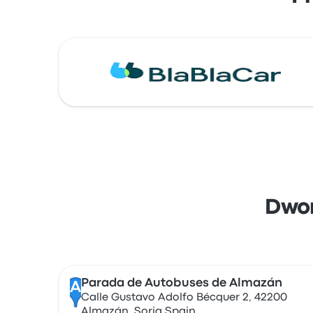
Dwor
Parada de Autobuses de Almazán
A
Calle Gustavo Adolfo Bécquer 2, 42200
Almazán, Soria Spain