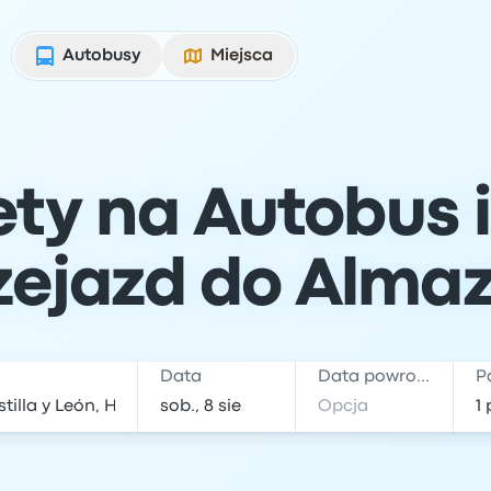
Autobusy
Miejsca
lety na Autobus 
zejazd do Alma
Data
Data powrotu
P