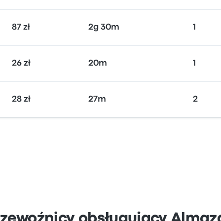
87 zł
2g 30m
1
26 zł
20m
1
28 zł
27m
2
rzewoźnicy obsługujący Almaz