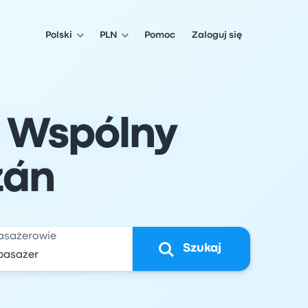
Polski
PLN
Pomoc
Zaloguj się
i Wspólny
zán
asażerowie
Szukaj