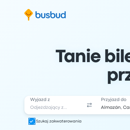
ź do formularza wyszukiwania
Przejdź do stopki
Przejdź do treści
Tanie bi
pr
Wyjazd z
Przyjazd do
Szukaj zakwaterowania