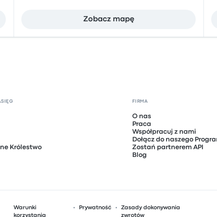
Zobacz mapę
ASIĘG
FIRMA
O nas
Praca
Współpracuj z nami
Dołącz do naszego Progra
ne Królestwo
Zostań partnerem API
Blog
Warunki
Prywatność
Zasady dokonywania
korzystania
zwrotów