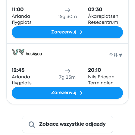
11:00
02:30
Arlanda
Åkareplatsen
15g 30m
flygplats
Resecentrum
Zarezerwuj
Auto
12:45
20:10
Arlanda
Nils Ericson
7g 25m
flygplats
Terminalen
Zarezerwuj
Zobacz wszystkie odjazdy