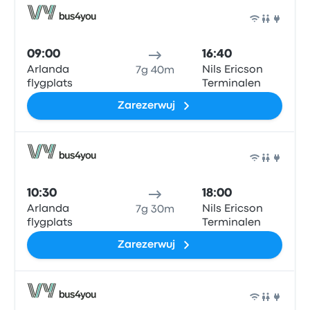
Auto
09:00
16:40
Arlanda
Nils Ericson
7g 40m
flygplats
Terminalen
Zarezerwuj
Auto
10:30
18:00
Arlanda
Nils Ericson
7g 30m
flygplats
Terminalen
Zarezerwuj
Auto