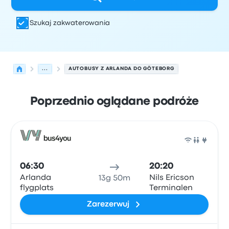
Szukaj zakwaterowania
...
AUTOBUSY Z ARLANDA DO GÖTEBORG
Poprzednio oglądane podróże
Najbliższe odjazdy z Arlanda do Göteborg w dniu 7 sierp
Obsługiwane przez
Typ pojazdu
Czas odjazdu
Miejsce o
Auto
06:30
20:20
Arlanda
Nils Ericson
13g 50m
flygplats
Terminalen
Zarezerwuj