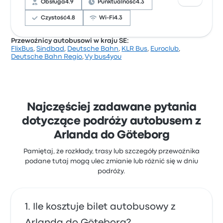
Obsługa
4.9
Punktualność
4.3
zaczynają się od 115 zł
Czystość
4.8
Wi-Fi
4.3
Przewoźnicy autobusowi w kraju SE:
FlixBus
,
Sindbad
,
Deutsche Bahn
,
KLR Bus
,
Euroclub
,
Na podstawie 65 opinii firma otrzymała w Busbud
Deutsche Bahn Regio
,
Vy bus4you
ocenę 4.3 gwiazdek. Podróżni szczególnie chwalili
obsługa i jakość siedzeń, ale często narzekali na
dostępność gniazd zasilania. Ceny biletów Vy Buss
na tę podróż zaczynają się od 175 zł
Najczęściej zadawane pytania
dotyczące podróży autobusem z
Arlanda do Göteborg
Pamiętaj, że rozkłady, trasy lub szczegóły przewoźnika
podane tutaj mogą ulec zmianie lub różnić się w dniu
podróży.
Ile kosztuje bilet autobusowy z
Arlanda do Göteborg?