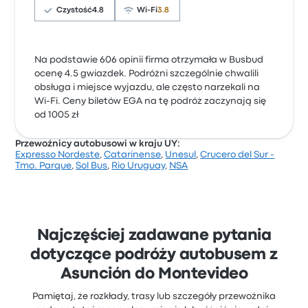
Czystość
4.8
Wi-Fi
3.8
Na podstawie 606 opinii firma otrzymała w Busbud
ocenę 4.5 gwiazdek. Podróżni szczególnie chwalili
obsługa i miejsce wyjazdu, ale często narzekali na
Wi-Fi. Ceny biletów EGA na tę podróż zaczynają się
od 1005 zł
Przewoźnicy autobusowi w kraju UY:
Expresso Nordeste
,
Catarinense
,
Unesul
,
Crucero del Sur -
Tmo. Parque
,
Sol Bus
,
Rio Uruguay
,
NSA
Najczęściej zadawane pytania
dotyczące podróży autobusem z
Asunción do Montevideo
Pamiętaj, że rozkłady, trasy lub szczegóły przewoźnika