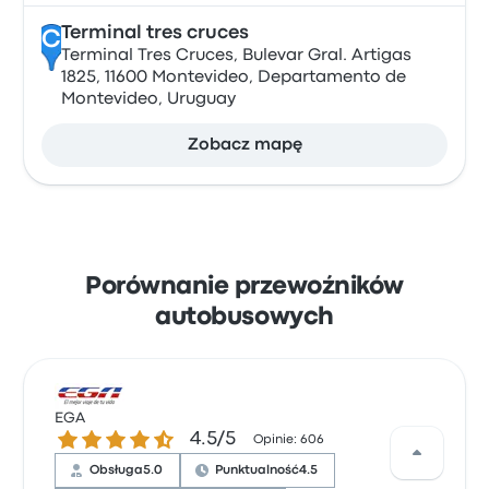
Terminal tres cruces
C
Terminal Tres Cruces, Bulevar Gral. Artigas
1825, 11600 Montevideo, Departamento de
Montevideo, Uruguay
Zobacz mapę
Porównanie przewoźników
autobusowych
EGA
4.5 gwiazdek w skali do 5
4.5/5
Opinie: 606
Obsługa
5.0
Punktualność
4.5