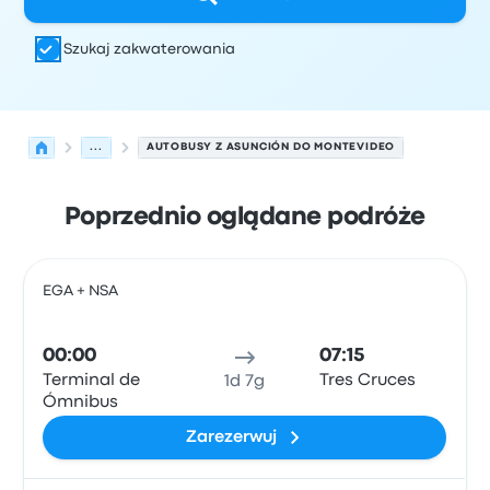
Szukaj zakwaterowania
...
AUTOBUSY Z ASUNCIÓN DO MONTEVIDEO
Poprzednio oglądane podróże
Najbliższe odjazdy z Asunción do Montevideo w dniu 6 s
Obsługiwane przez
Typ pojazdu
Czas odjazdu
Miejsce o
EGA + NSA
Auto
00:00
07:15
Terminal de
Tres Cruces
1d 7g
Ómnibus
Zarezerwuj