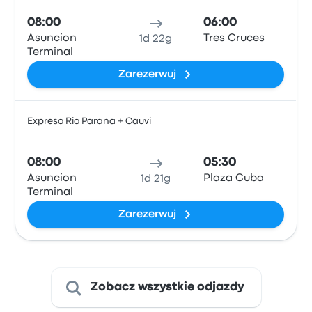
08:00
06:00
Asuncion
Tres Cruces
1d 22g
Terminal
Zarezerwuj
Expreso Rio Parana + Cauvi
Auto
08:00
05:30
Asuncion
Plaza Cuba
1d 21g
Terminal
Zarezerwuj
Zobacz wszystkie odjazdy