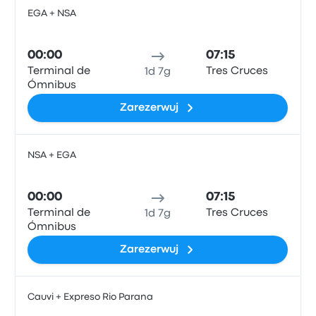
EGA + NSA
Auto
00:00
07:15
Terminal de
Tres Cruces
1d 7g
Ómnibus
Zarezerwuj
NSA + EGA
Auto
00:00
07:15
Terminal de
Tres Cruces
1d 7g
Ómnibus
Zarezerwuj
Cauvi + Expreso Rio Parana
Auto