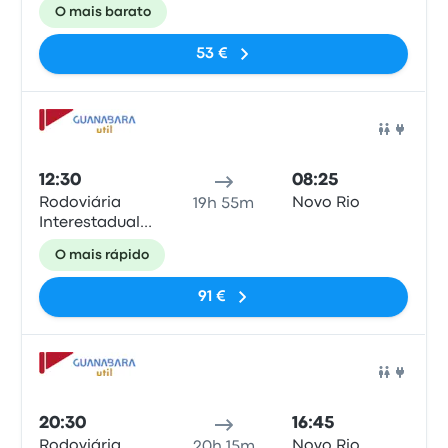
de Brasília
O mais barato
53 €
Auto
12:30
08:25
Rodoviária
Novo Rio
19h 55m
Interestadual
de Brasília
O mais rápido
91 €
Auto
20:30
16:45
Rodoviária
Novo Rio
20h 15m