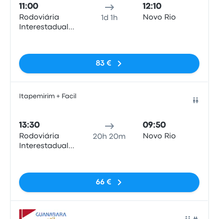
11:00
12:10
Rodoviária
Novo Rio
1d 1h
Interestadual
de Brasília
Sem etiquetas
83 €
Itapemirim + Facil
Auto
13:30
09:50
Rodoviária
Novo Rio
20h 20m
Interestadual
de Brasília
Sem etiquetas
66 €