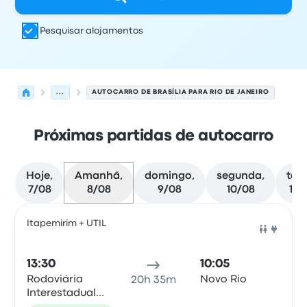
Pesquisar alojamentos
...
AUTOCARRO DE BRASÍLIA PARA RIO DE JANEIRO
Próximas partidas de autocarro
Hoje,
Amanhã,
domingo,
segunda,
terç
7/08
8/08
9/08
10/08
11/
Próximas partidas de Brasília para Rio de Janeiro em 8 
Operado por
Tipo de veículo
hora de partida
Local de pa
Itapemirim + UTIL
Auto
13:30
10:05
Rodoviária
Novo Rio
20h 35m
Interestadual