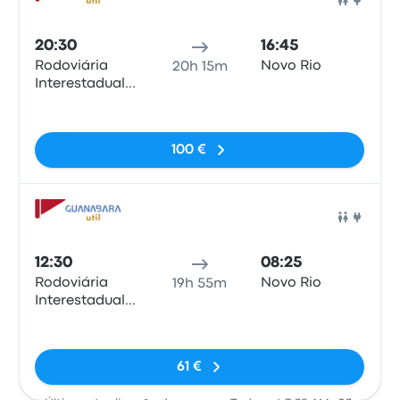
Auto
20:30
16:45
Rodoviária
Novo Rio
20h 15m
Interestadual
de Brasília
Sem etiquetas
100 €
Auto
12:30
08:25
Rodoviária
Novo Rio
19h 55m
Interestadual
de Brasília
Sem etiquetas
61 €