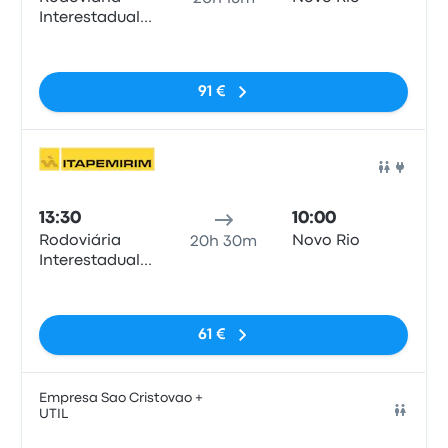
Interestadual
de Brasília
Sem etiquetas
91 €
Auto
13:30
10:00
Rodoviária
Novo Rio
20h 30m
Interestadual
de Brasília
Sem etiquetas
61 €
Empresa Sao Cristovao +
UTIL
Auto