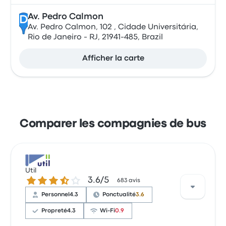
Av. Pedro Calmon
D
Av. Pedro Calmon, 102 , Cidade Universitária,
Rio de Janeiro - RJ, 21941-485, Brazil
Afficher la carte
Comparer les compagnies de bus
Util
3.6 sur 5 étoiles
3.6/5
683 avis
Personnel
4.3
Ponctualité
3.6
Propreté
4.3
Wi-Fi
0.9