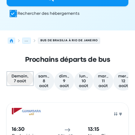
Rechercher des hébergements
...
BUS DE BRASILIA À RIO DE JANEIRO
Prochains départs de bus
Demain,
sam.,
dim.,
lun.,
mar.,
mer.,
7 août
8
9
10
11
12
août
août
août
août
août
Prochains départs de Brasilia vers Rio de Janeiro le 7 ao
Opéré par
Type de véhicule
Heure de départ
Lieu de dép
Bus
16:30
13:15