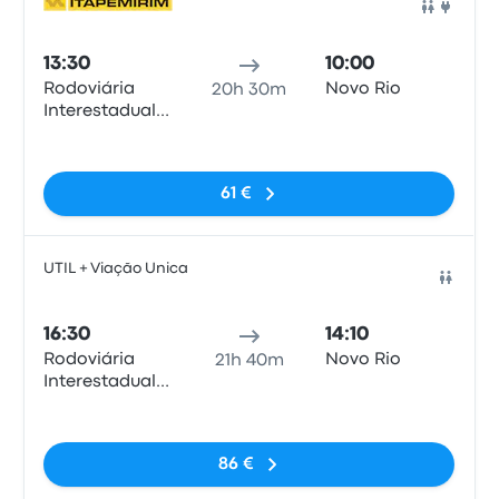
Bus
13:30
10:00
Rodoviária
Novo Rio
20h 30m
Interestadual
de Brasília
Pas de balises
61 €
UTIL + Viação Unica
Bus
16:30
14:10
Rodoviária
Novo Rio
21h 40m
Interestadual
de Brasília
Pas de balises
86 €