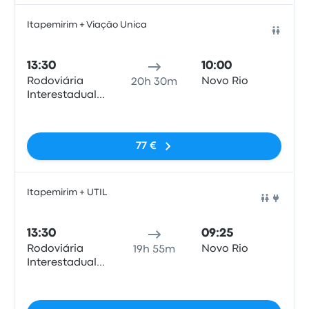
Itapemirim + Viação Unica
Bus
13:30
10:00
Rodoviária
Novo Rio
20h 30m
Interestadual
de Brasília
Pas de balises
77 €
Itapemirim + UTIL
Bus
13:30
09:25
Rodoviária
Novo Rio
19h 55m
Interestadual
de Brasília
Pas de balises