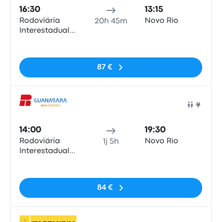
16:30
13:15
Rodoviária
Novo Rio
20h 45m
Interestadual
de Brasília
Pas de balises
87 €
Bus
14:00
19:30
Rodoviária
Novo Rio
1j 5h
Interestadual
de Brasília
Pas de balises
84 €