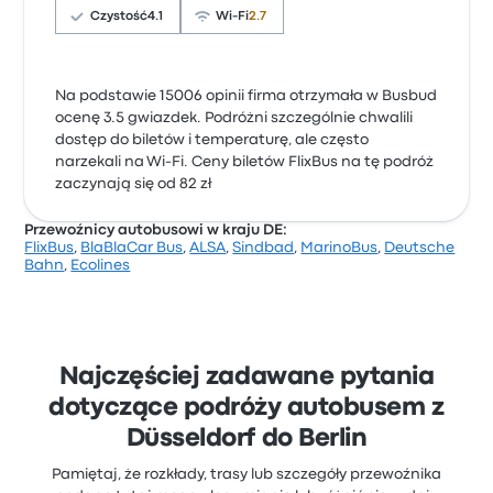
Czystość
4.1
Wi-Fi
2.7
Na podstawie 15006 opinii firma otrzymała w Busbud
ocenę 3.5 gwiazdek. Podróżni szczególnie chwalili
dostęp do biletów i temperaturę, ale często
narzekali na Wi-Fi. Ceny biletów FlixBus na tę podróż
zaczynają się od 82 zł
Przewoźnicy autobusowi w kraju DE:
FlixBus
,
BlaBlaCar Bus
,
ALSA
,
Sindbad
,
MarinoBus
,
Deutsche
Bahn
,
Ecolines
Najczęściej zadawane pytania
dotyczące podróży autobusem z
Düsseldorf do Berlin
Pamiętaj, że rozkłady, trasy lub szczegóły przewoźnika