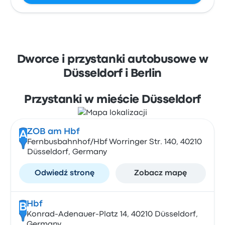
Dworce i przystanki autobusowe w
Düsseldorf i Berlin
Przystanki w mieście Düsseldorf
ZOB am Hbf
A
Fernbusbahnhof/Hbf Worringer Str. 140, 40210
Düsseldorf, Germany
Odwiedź stronę
Zobacz mapę
Hbf
B
Konrad-Adenauer-Platz 14, 40210 Düsseldorf,
Germany