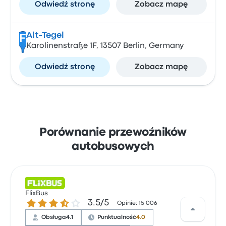
Odwiedź stronę
Zobacz mapę
Alt-Tegel
F
Karolinenstraße 1F, 13507 Berlin, Germany
Odwiedź stronę
Zobacz mapę
Porównanie przewoźników
autobusowych
FlixBus
3.5 gwiazdek w skali do 5
3.5/5
Opinie: 15 006
Obsługa
4.1
Punktualność
4.0