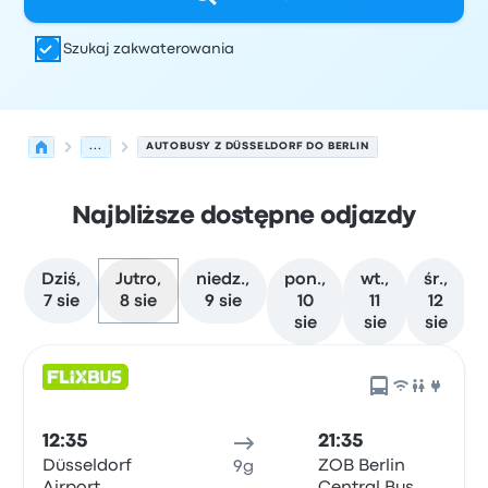
Szukaj zakwaterowania
...
AUTOBUSY Z DÜSSELDORF DO BERLIN
Najbliższe dostępne odjazdy
Dziś,
Jutro,
niedz.,
pon.,
wt.,
śr.,
7 sie
8 sie
9 sie
10
11
12
sie
sie
sie
Najbliższe odjazdy z Düsseldorf do Berlin w dniu 8 sierpn
Obsługiwane przez
Typ pojazdu
Czas odjazdu
Miejsce o
12:35
21:35
Düsseldorf
ZOB Berlin
9g