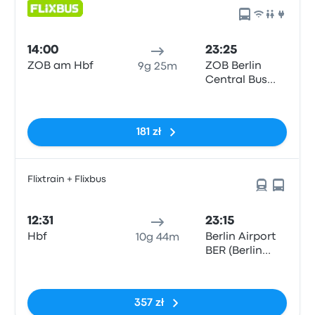
14:00
23:25
ZOB am Hbf
ZOB Berlin
9g 25m
Central Bus
Station
Brak tagów
181 zł
Flixtrain + Flixbus
12:31
23:15
Hbf
Berlin Airport
10g 44m
BER (Berlin
Brandenburg),Termi
Brak tagów
1/2,
357 zł