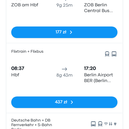
ZOB am Hbf
ZOB Berlin
9g 25m
Central Bus
Station
Brak tagów
177 zł
Flixtrain + Flixbus
08:37
17:20
Hbf
Berlin Airport
8g 43m
BER (Berlin
Brandenburg),Termi
Brak tagów
1/2,
437 zł
Deutsche Bahn + DB
Fernverkehr + S-Bahn