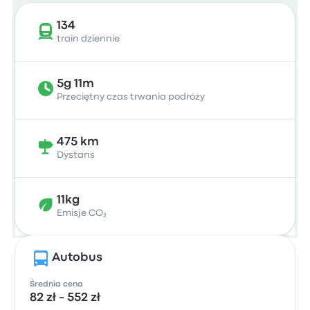
134
train dziennie
5g 11m
Przeciętny czas trwania podróży
475 km
Dystans
11kg
Emisje CO₂
Autobus
Średnia cena
82 zł - 552 zł