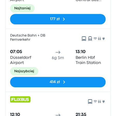
Airport
Central Bus
Station
Najtaniej
177 zł
Deutsche Bahn + DB
Fernverkehr
07:05
13:10
Düsseldorf
Berlin Hbf
6g 5m
Airport
Train Station
Najszybciej
414 zł
12:10
21:35