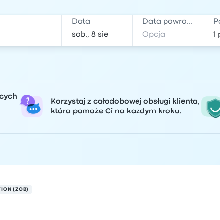
Data
Data powrotu
P
ących
Korzystaj z całodobowej obsługi klienta,
która pomoże Ci na każdym kroku.
TION (ZOB)