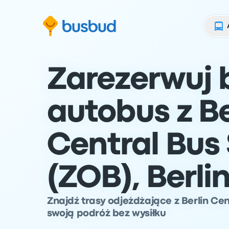
ź do formularza wyszukiwania
Przejdź do stopki
Przejdź do treści
Zarezerwuj b
autobus z Be
Central Bus 
(ZOB), Berli
Znajdź trasy odjeżdżające z Berlin Cen
swoją podróż bez wysiłku