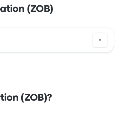
tation (ZOB)
cję tego przystanku w Berlin na mapie.
ation (ZOB)?