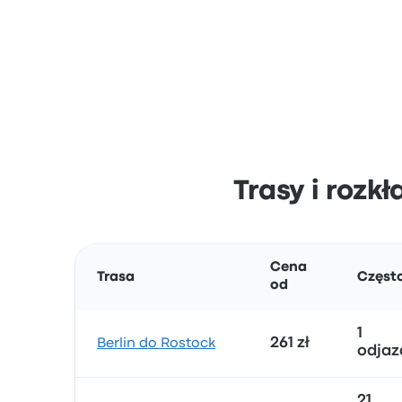
Trasy i rozkł
Cena
Trasa
Częst
od
1
261 zł
Berlin do Rostock
odjaz
21