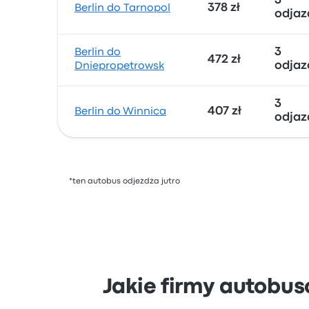
3
378 zł
Berlin do Tarnopol
odjaz
3
Berlin do
472 zł
odjaz
Dniepropetrowsk
3
407 zł
Berlin do Winnica
odjaz
*ten autobus odjeżdża jutro
Jakie firmy autobus