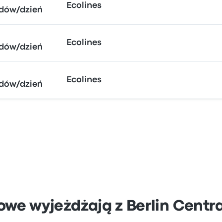
Ecolines
dów/dzień
Ecolines
dów/dzień
Ecolines
dów/dzień
owe wyjeżdżają z Berlin Centra