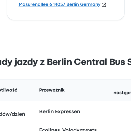
Masurenallee 6 14057 Berlin Germany
ady jazdy z Berlin Central Bus
otliwość
Przewoźnik
następ
Berlin Expressen
dów/dzień
Ecolines, Volodymyrets