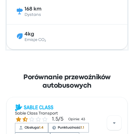
168 km
Dystans
4kg
Emisje CO₂
Porównanie przewoźników
autobusowych
Sable Class Transport
1.5 gwiazdek w skali do 5
1.5/5
Opinie: 43
Obsługa
1.4
Punktualność
1.1