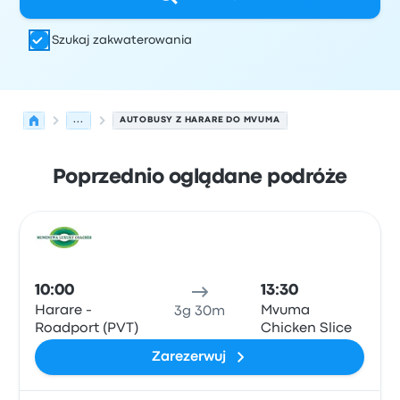
Szukaj zakwaterowania
...
AUTOBUSY Z HARARE DO MVUMA
Poprzednio oglądane podróże
Najbliższe odjazdy z Harare do Mvuma w dniu 8 sierpnia
Obsługiwane przez
Typ pojazdu
Czas odjazdu
Miejsce o
Auto
10:00
13:30
Harare -
Mvuma
3g 30m
Roadport (PVT)
Chicken Slice
Zarezerwuj