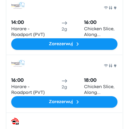
Auto
14:00
16:00
Harare -
Chicken Slice,
2g
Roadport (PVT)
Along
Masvingo
Zarezerwuj
Highway, A4,
Mvuma
Auto
16:00
18:00
Harare -
Chicken Slice,
2g
Roadport (PVT)
Along
Masvingo
Zarezerwuj
Highway, A4,
Mvuma
Auto