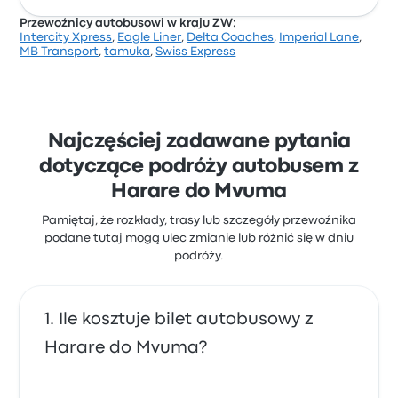
Przewoźnicy autobusowi w kraju ZW:
Intercity Xpress
,
Eagle Liner
,
Delta Coaches
,
Imperial Lane
,
Na podstawie 293 opinii firma otrzymała w Busbud
MB Transport
,
tamuka
,
Swiss Express
ocenę 4.1 gwiazdek. Podróżni szczególnie chwalili
miejsce wyjazdu i dostęp do biletów, ale często
narzekali na Wi-Fi. Ceny biletów tamuka na tę
podróż zaczynają się od 249 zł
Najczęściej zadawane pytania
dotyczące podróży autobusem z
Harare do Mvuma
Pamiętaj, że rozkłady, trasy lub szczegóły przewoźnika
podane tutaj mogą ulec zmianie lub różnić się w dniu
podróży.
Ile kosztuje bilet autobusowy z
Harare do Mvuma?