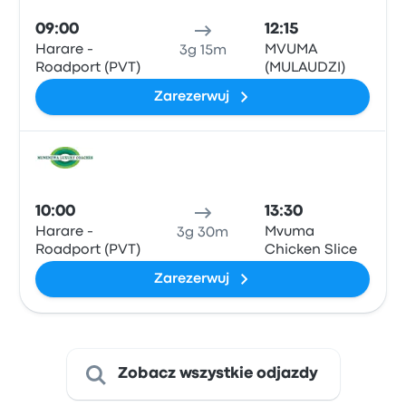
09:00
12:15
Harare -
MVUMA
3g 15m
Roadport (PVT)
(MULAUDZI)
Zarezerwuj
Auto
10:00
13:30
Harare -
Mvuma
3g 30m
Roadport (PVT)
Chicken Slice
Zarezerwuj
Zobacz wszystkie odjazdy