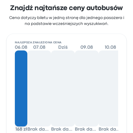
Znajdź najtańsze ceny autobusów
Cena dotyczy biletu w jedną stronę dla jednego pasażera i
na podstawie wcześniejszych wyszukiwań.
NAJLEPSZA ZNALEZIONA CENA
06.08
07.08
Dziś
09.08
10.08
1
168 zł
Brak danych
Brak danych
Brak danych
Brak danych