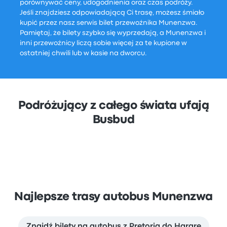
porównywać ceny, udogodnienia oraz czas podróży.
Jeśli znajdziesz odpowiadającą Ci trasę, możesz śmiało
kupić przez nasz serwis bilet przewoźnika Munenzwa.
Pamiętaj, że bilety szybko się wyprzedają, a Munenzwa i
inni przewoźnicy liczą sobie więcej za te kupione w
ostatniej chwili lub w kasie na dworcu.
Podróżujący z całego świata ufają
Busbud
Najlepsze trasy autobus Munenzwa
Znajdź bilety na autobus z Pretoria do Harare