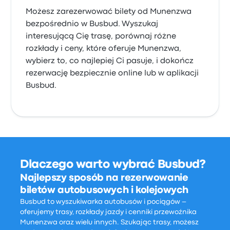
Możesz zarezerwować bilety od Munenzwa
bezpośrednio w Busbud. Wyszukaj
interesującą Cię trasę, porównaj różne
rozkłady i ceny, które oferuje Munenzwa,
wybierz to, co najlepiej Ci pasuje, i dokończ
rezerwację bezpiecznie online lub w aplikacji
Busbud.
Dlaczego warto wybrać Busbud?
Najlepszy sposób na rezerwowanie
biletów autobusowych i kolejowych
Busbud to wyszukiwarka autobusów i pociągów –
oferujemy trasy, rozkłady jazdy i cenniki przewoźnika
Munenzwa oraz wielu innych. Szukając trasy, możesz