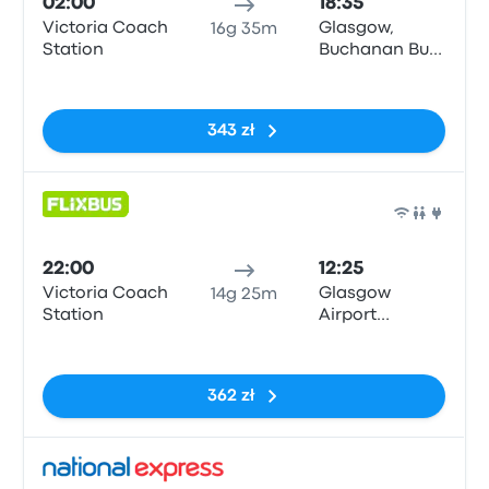
02:00
18:35
Victoria Coach
Glasgow,
16g 35m
Station
Buchanan Bus
Stn
Brak tagów
343 zł
Auto
22:00
12:25
Victoria Coach
Glasgow
14g 25m
Station
Airport
Terminal 1
Brak tagów
362 zł