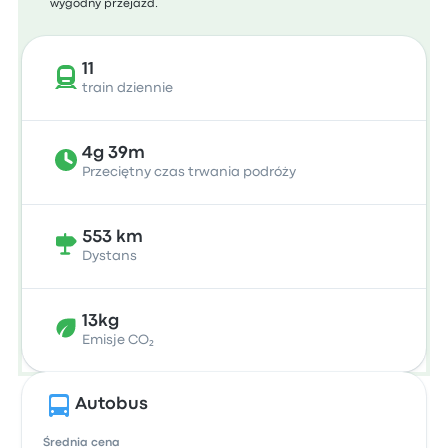
wygodny przejazd.
11
train dziennie
4g 39m
Przeciętny czas trwania podróży
553 km
Dystans
13kg
Emisje CO₂
Autobus
Średnia cena