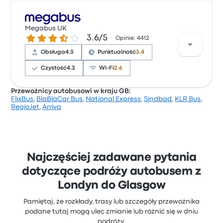
Według 73 recenzji przewoźnik National Express
otrzymał na tej trasie ocenę gwiazdkową 4.2.
Megabus UK
3.6 gwiazdek w skali do 5
3.6/5
Podróżni byli szczególnie zadowoleni z: obsługa i
Opinie: 4412
temperaturę, ale niektórzy narzekali na: Wi-Fi. Ceny
Obsługa
4.3
Punktualność
3.4
biletów National Express na tę podróż zaczynają się
od 130 zł
Czystość
4.3
Wi-Fi
2.6
Przewoźnicy autobusowi w kraju GB:
FlixBus
,
BlaBlaCar Bus
,
National Express
,
Sindbad
,
KLR Bus
,
Według 73 recenzji przewoźnik Megabus UK otrzymał
RegioJet
,
Arriva
na tej trasie ocenę gwiazdkową 3.5. Podróżni byli
szczególnie zadowoleni z: dostęp do biletów i
obsługa, ale niektórzy narzekali na: Wi-Fi. Ceny
biletów Megabus UK na tę podróż zaczynają się od
252 zł
Najczęściej zadawane pytania
dotyczące podróży autobusem z
Londyn do Glasgow
Pamiętaj, że rozkłady, trasy lub szczegóły przewoźnika
podane tutaj mogą ulec zmianie lub różnić się w dniu
podróży.