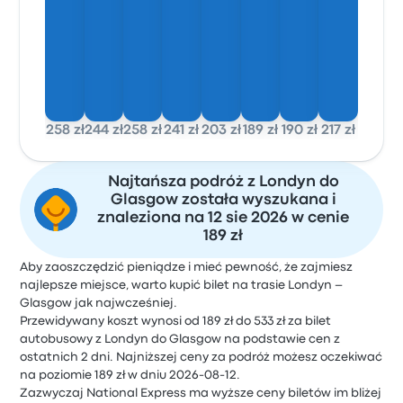
258 zł
244 zł
258 zł
241 zł
203 zł
189 zł
190 zł
217 zł
Najtańsza podróż z Londyn do
Glasgow została wyszukana i
znaleziona na 12 sie 2026 w cenie
189 zł
Aby zaoszczędzić pieniądze i mieć pewność, że zajmiesz
najlepsze miejsce, warto kupić bilet na trasie Londyn –
Glasgow jak najwcześniej.
Przewidywany koszt wynosi od 189 zł do 533 zł za bilet
autobusowy z Londyn do Glasgow na podstawie cen z
ostatnich 2 dni. Najniższej ceny za podróż możesz oczekiwać
na poziomie 189 zł w dniu 2026-08-12.
Zazwyczaj National Express ma wyższe ceny biletów im bliżej