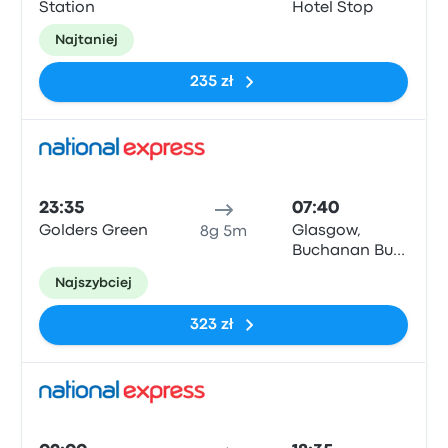
Station
Hotel Stop
Najtaniej
235 zł
Auto
23:35
07:40
Golders Green
Glasgow,
8g 5m
Buchanan Bus
Stn
Najszybciej
323 zł
Auto