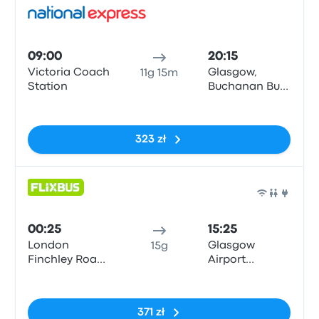
Auto
09:00
20:15
Victoria Coach
Glasgow,
11g 15m
Station
Buchanan Bus
Stn
Brak tagów
323 zł
Auto
00:25
15:25
London
Glasgow
15g
Finchley Road
Airport
(Stop CL)
Terminal 1
Brak tagów
371 zł