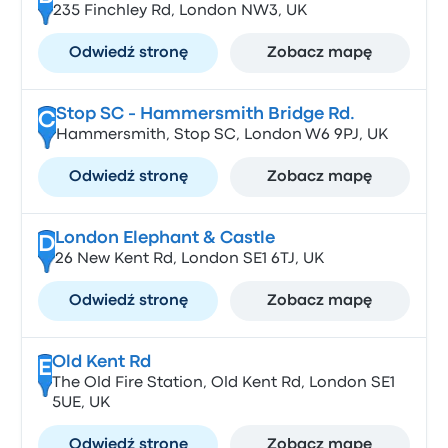
235 Finchley Rd, London NW3, UK
Odwiedź stronę
Zobacz mapę
Stop SC - Hammersmith Bridge Rd.
C
Hammersmith, Stop SC, London W6 9PJ, UK
Odwiedź stronę
Zobacz mapę
London Elephant & Castle
D
26 New Kent Rd, London SE1 6TJ, UK
Odwiedź stronę
Zobacz mapę
Old Kent Rd
E
The Old Fire Station, Old Kent Rd, London SE1
5UE, UK
Odwiedź stronę
Zobacz mapę