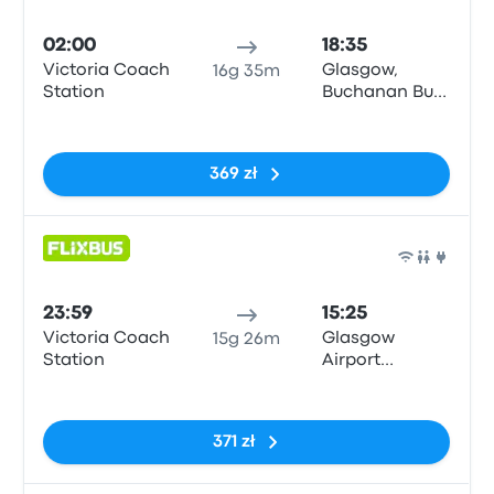
Auto
02:00
18:35
Victoria Coach
Glasgow,
16g 35m
Station
Buchanan Bus
Stn
Brak tagów
369 zł
Auto
23:59
15:25
Victoria Coach
Glasgow
15g 26m
Station
Airport
Terminal 1
Brak tagów
371 zł