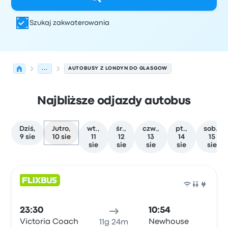
Szukaj zakwaterowania
...
AUTOBUSY Z LONDYN DO GLASGOW
Najbliższe odjazdy autobus
Dziś,
Jutro,
wt.,
śr.,
czw.,
pt.,
sob.,
9 sie
10 sie
11
12
13
14
15
sie
sie
sie
sie
sie
Najbliższe odjazdy z Londyn do Glasgow w dniu 10 sierp
Obsługiwane przez
Typ pojazdu
Czas odjazdu
Miejsce o
Auto
23:30
10:54
Victoria Coach
Newhouse
11g 24m