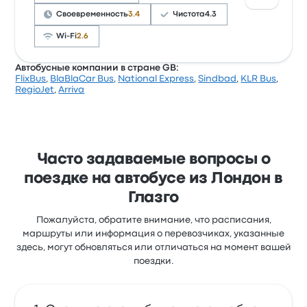
нравится Wi-Fi. Билеты на эту поездку у National
Express стоят от 2 842 ₽
Своевременность
3.4
Чистота
4.3
Wi-Fi
2.6
Автобусные компании в стране GB:
FlixBus
,
BlaBlaCar Bus
,
National Express
,
Sindbad
,
KLR Bus
,
Оценка Megabus UK за эту поездку: 3.5 (получено
RegioJet
,
Arriva
отзывов: 73). Больше всего путешественникам
нравится доступ к билетам и качество
обслуживания, но иногда не нравится Wi-Fi.
Билеты на эту поездку у Megabus UK стоят от
5 515 ₽
Часто задаваемые вопросы о
поездке на автобусе из Лондон в
Глазго
Пожалуйста, обратите внимание, что расписания,
маршруты или информация о перевозчиках, указанные
здесь, могут обновляться или отличаться на момент вашей
поездки.