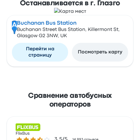
Останавливается в г. Глазго
Buchanan Bus Station
A
Buchanan Street Bus Station, Killermont St,
Glasgow G2 3NW, UK
Перейти на
Посмотреть карту
страницу
Сравнение автобусных
операторов
FlixBus
Количество звезд: 3.5 из 5
3.5/5
14 993 отзывов