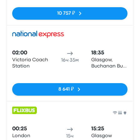
10 757 ₽
Авто
02:00
18:35
Victoria Coach
Glasgow,
16ч 35м
Station
Buchanan Bus
Stn
Нет тегов
8 641 ₽
Авто
00:25
15:25
London
Glasgow
15ч