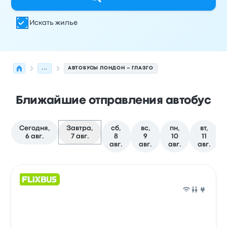
Искать жилье
...
АВТОБУСЫ ЛОНДОН – ГЛАЗГО
Ближайшие отправления автобус
Сегодня,
Завтра,
сб,
вс,
пн,
вт,
6 авг.
7 авг.
8
9
10
11
авг.
авг.
авг.
авг.
Следующие отправления из Лондон в Глазго на 7 авг
Оператор
Тип транспортного средства
Время отправ
Авто