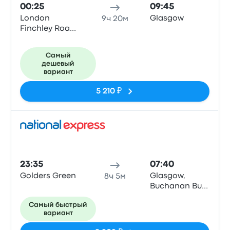
00:25
09:45
London
Glasgow
9ч 20м
Finchley Road
(Stop CL)
Самый
дешевый
вариант
5 210 ₽
Авто
23:35
07:40
Golders Green
Glasgow,
8ч 5м
Buchanan Bus
Stn
Самый быстрый
вариант