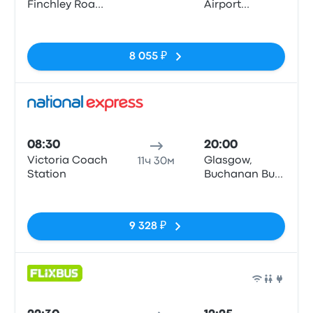
Finchley Road
Airport
(Stop CL)
Terminal 1
Нет тегов
8 055 ₽
Авто
08:30
20:00
Victoria Coach
Glasgow,
11ч 30м
Station
Buchanan Bus
Stn
Нет тегов
9 328 ₽
Авто