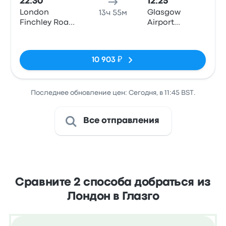
22:30
12:25
London
Glasgow
13ч 55м
Finchley Road
Airport
(Stop CL)
Terminal 1
Нет тегов
10 903 ₽
Последнее обновление цен: Сегодня, в 11:45 BST.
Все отправления
Сравните 2 способа добраться из
Лондон в Глазго