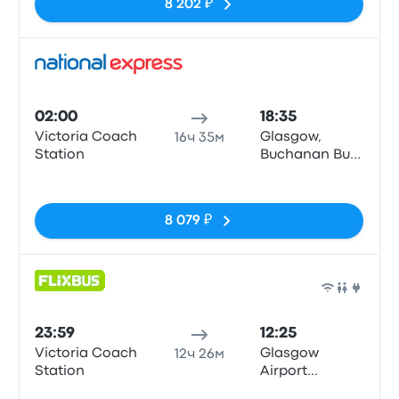
8 202 ₽
Авто
02:00
18:35
Victoria Coach
Glasgow,
16ч 35м
Station
Buchanan Bus
Stn
Нет тегов
8 079 ₽
Авто
23:59
12:25
Victoria Coach
Glasgow
12ч 26м
Station
Airport
Terminal 1
Нет тегов