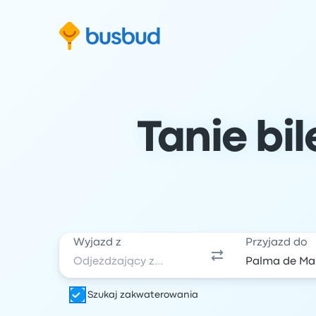
ź do formularza wyszukiwania
Przejdź do stopki
Przejdź do treści
Tanie bi
Wyjazd z
Przyjazd do
Szukaj zakwaterowania