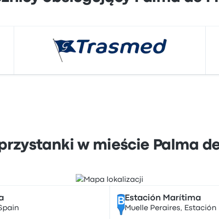
przystanki w mieście Palma d
a
Estación Marítima
B
 Spain
Muelle Peraires, Estación 