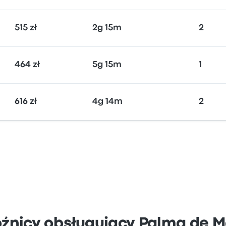
515 zł
2g 15m
2
464 zł
5g 15m
1
616 zł
4g 14m
2
źnicy obsługujący Palma de M