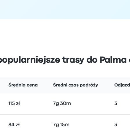
popularniejsze trasy do Palma
Średnia cena
Średni czas podróży
Odjazd
115 zł
7g 30m
3
84 zł
7g 15m
3