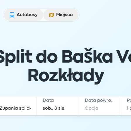
Autobusy
Miejsca
plit do Baška Vo
Rozkłady
Data
Data powrotu
P