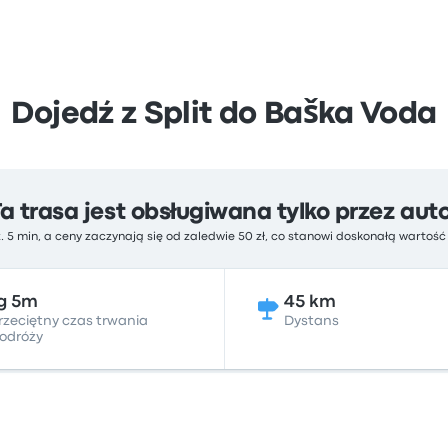
Dojedź z Split do Baška Voda
Ta trasa jest obsługiwana tylko przez aut
. 5 min, a ceny zaczynają się od zaledwie 50 zł, co stanowi doskonałą wartoś
g 5m
45 km
rzeciętny czas trwania
Dystans
odróży