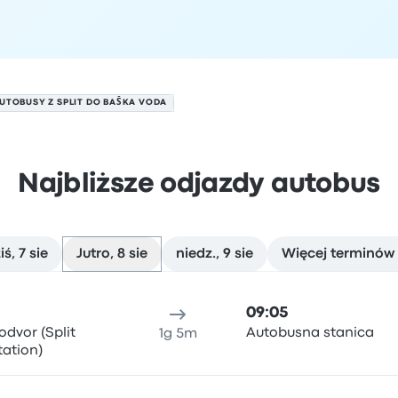
UTOBUSY Z SPLIT DO BAŠKA VODA
Najbliższe odjazdy autobus
iś, 7 sie
Jutro, 8 sie
niedz., 9 sie
Więcej terminów
8 sierpnia
ejsce odjazdu
Czas trwania podróży
Czas przyjazdu
Lokali
09:05
odvor (Split
Autobusna stanica
1g 5m
tation)