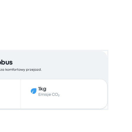
obus
ć za komfortowy przejazd.
1kg
Emisje CO₂