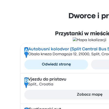
Dworce i p
Przystanki w mieście
Autobusni kolodvor (Split Central Bus 
A
Obala kneza Domagoja 12, 21000, Split, Cro
Odwiedź stronę
Vjezdu do prístavu
B
Split,, Croatia
Zobacz mapę