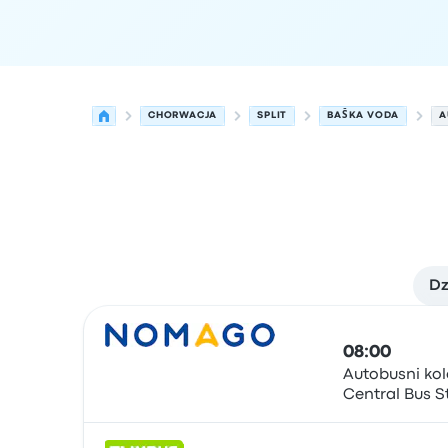
CHORWACJA
SPLIT
BAŠKA VODA
A
Dz
Najbliższe odjazdy z Split do Baška Voda w dniu 
Obsługiwane przez
Typ pojazdu
Czas odjazdu
Mi
08:00
Autobusni kol
Central Bus S
Autobus