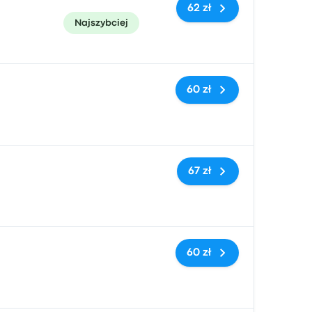
62 zł
Najszybciej
Brak tagów
60 zł
Brak tagów
67 zł
Brak tagów
60 zł