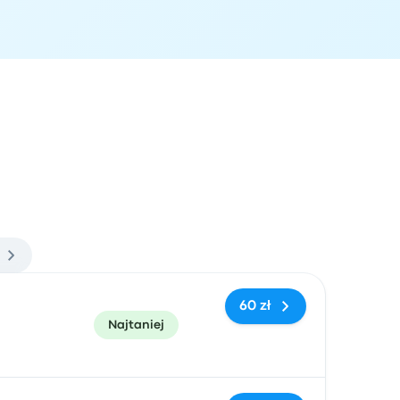
zacja przyjazdu
Polecane
Cena i link do rezerwacji
60 zł
Najtaniej