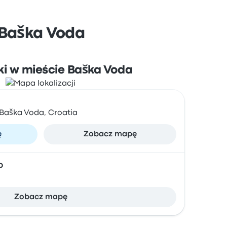
 Baška Voda
ki w mieście Baška Voda
 Baška Voda, Croatia
ę
Zobacz mapę
p
Zobacz mapę