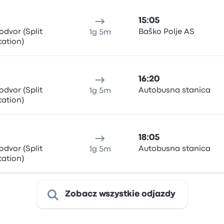
15:05
odvor (Split
Baško Polje AS
1g 5m
tation)
16:20
odvor (Split
Autobusna stanica
1g 5m
tation)
18:05
odvor (Split
Autobusna stanica
1g 5m
tation)
Zobacz wszystkie odjazdy