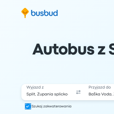
ź do formularza wyszukiwania
Przejdź do stopki
Przejdź do treści
Autobus z S
Wyjazd z
Przyjazd do
Szukaj zakwaterowania