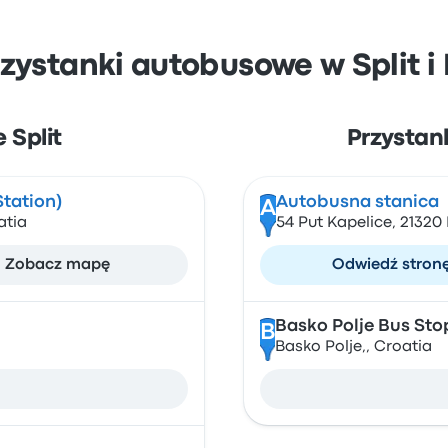
rzystanki autobusowe w Split i
 Split
Przystan
Station)
Autobusna stanica
A
atia
54 Put Kapelice, 21320
Zobacz mapę
Odwiedź stron
Basko Polje Bus Sto
B
Basko Polje,, Croatia