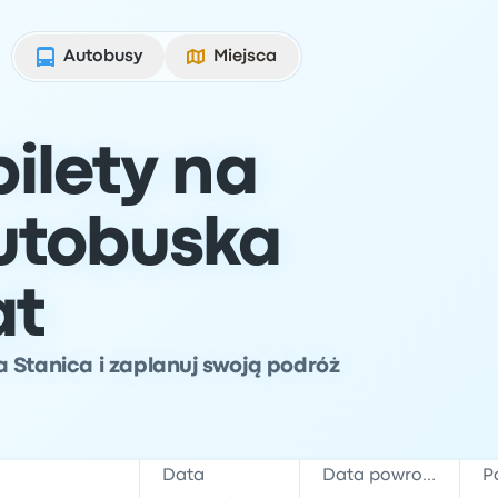
Autobusy
Miejsca
ilety na
utobuska
at
 Stanica i zaplanuj swoją podróż
Data
Data powrotu
P