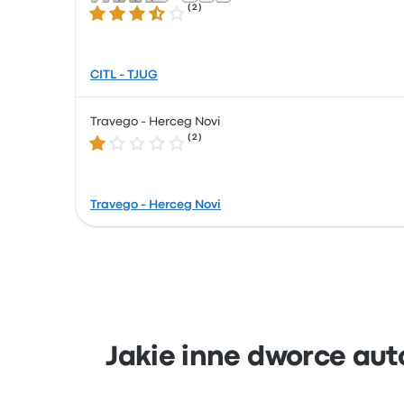
(
2
)
3.5 gwiazdek w skali do 5
CITL - TJUG
Travego - Herceg Novi
(
2
)
1.0 gwiazdek w skali do 5
Travego - Herceg Novi
Jakie inne dworce aut