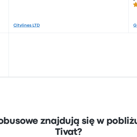
2.
Citylines LTD
G
obusowe znajdują się w pobli
Tivat?