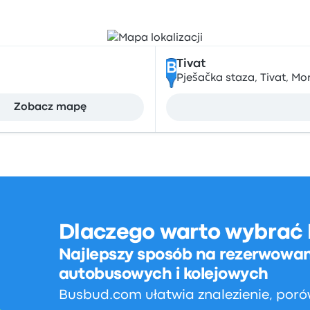
Tivat
B
Pješačka staza, Tivat, M
Zobacz mapę
Dlaczego warto wybrać
Najlepszy sposób na rezerwowan
autobusowych i kolejowych
Busbud.com ułatwia znalezienie, poró