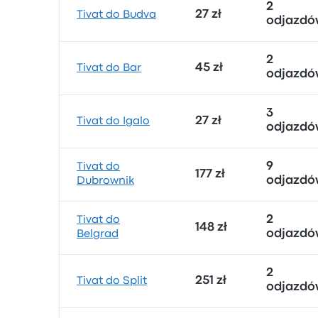
2
27 zł
Tivat do Budva
odjazdó
2
45 zł
Tivat do Bar
odjazdó
3
27 zł
Tivat do Igalo
odjazdó
9
Tivat do
177 zł
odjazdó
Dubrownik
2
Tivat do
148 zł
odjazdó
Belgrad
2
251 zł
Tivat do Split
odjazdó