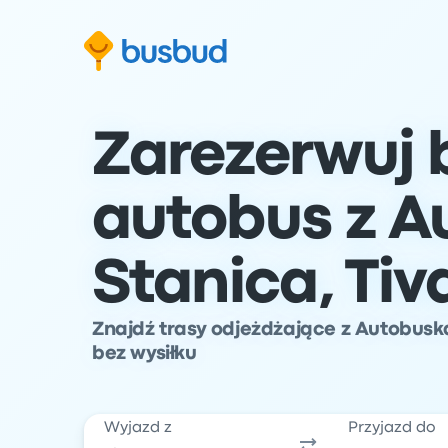
ź do formularza wyszukiwania
Przejdź do stopki
Przejdź do treści
Zarezerwuj b
autobus z A
Stanica, Tiv
Znajdź trasy odjeżdżające z Autobuska
bez wysiłku
Wyjazd z
Przyjazd do