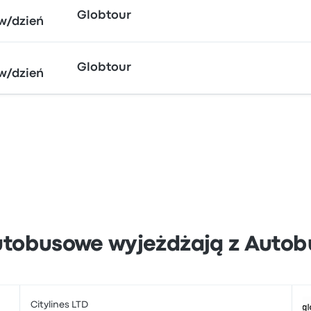
Globtour
w/dzień
Globtour
w/dzień
autobusowe wyjeżdżają z Autob
Citylines LTD