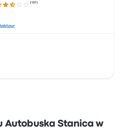
(
107
)
3 gwiazdek w skali do 5
lobtour
żu Autobuska Stanica w