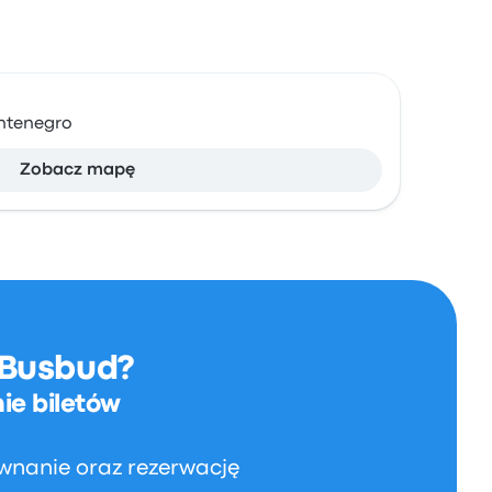
ontenegro
Zobacz mapę
 Busbud?
ie biletów
wnanie oraz rezerwację