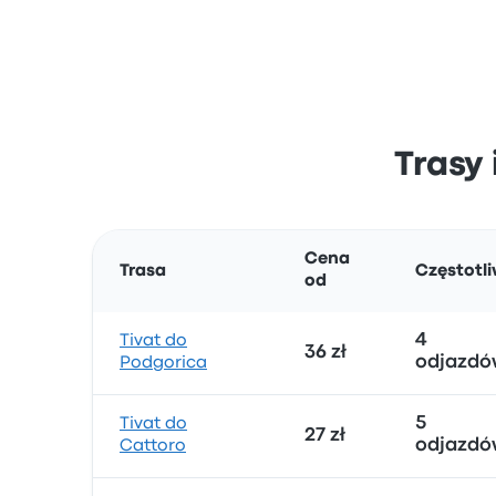
Trasy 
Cena
Trasa
Częstotl
od
4
Tivat do
36 zł
odjazdó
Podgorica
5
Tivat do
27 zł
odjazdó
Cattoro