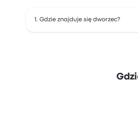
Gdzie znajduje się dworzec?
Adres dworca Autobuska Stanica to Autobusk
Gdzi