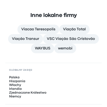
Inne lokalne firmy
Viacao Teresopolis
Viação Total
Viação Transur
VSC Viação São Cristovão
WAYBUS
wemobi
GLOBALNY ZASIĘG
Polska
Hiszpania
Włochy
Irlandia
Zjednoczone Królestwo
Niemcy