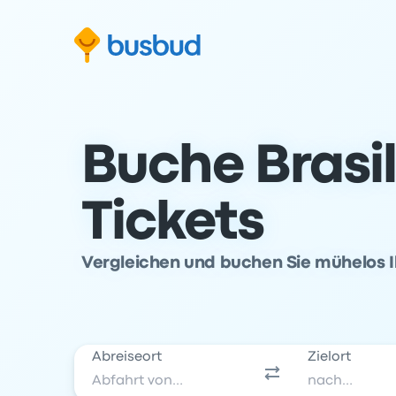
m Suchformular springen
Zur Fußzeile springen
Zum Inhalt springen
Buche Brasil
Tickets
Vergleichen und buchen Sie mühelos I
Abreiseort
Zielort