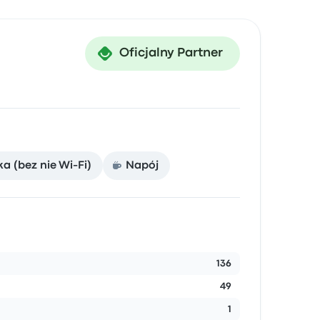
Oficjalny Partner
a (bez nie Wi-Fi)
Napój
136
49
1