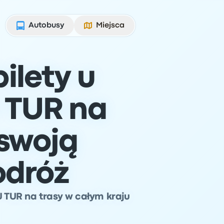
Autobusy
Miejsca
ilety u
J TUR na
swoją
odróż
J TUR na trasy w całym kraju