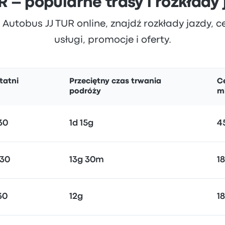
R – popularne trasy i rozkłady
 Autobus JJ TUR online, znajdź rozkłady jazdy, cen
usługi, promocje i oferty.
tatni
Przeciętny czas trwania
C
podróży
m
30
1d 15g
4
:30
13g 30m
18
30
12g
18