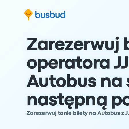
ź do formularza wyszukiwania
Przejdź do stopki
Przejdź do treści
Zarezerwuj b
operatora J
Autobus na 
następną p
Zarezerwuj tanie bilety na Autobus z J