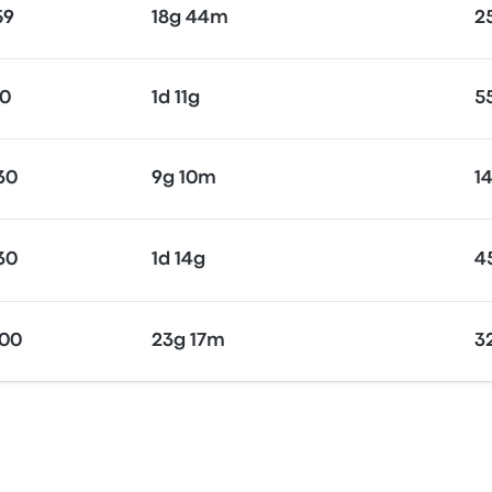
59
18g 44m
25
30
1d 11g
5
30
9g 10m
14
30
1d 14g
4
:00
23g 17m
32