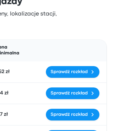
 jazdy
y, lokalizacje stacji,
Działania
ena
inimalna
52 zł
Sprawdź rozkład
4 zł
Sprawdź rozkład
7 zł
Sprawdź rozkład