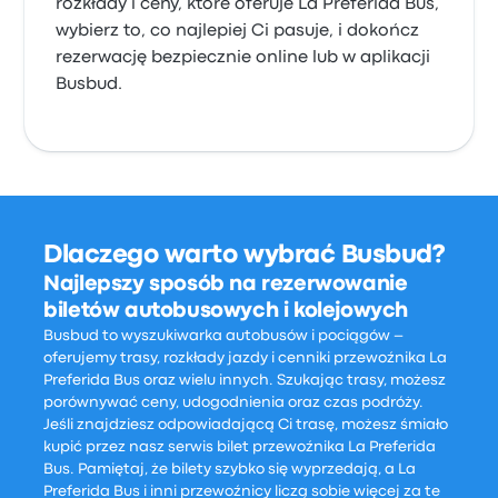
rozkłady i ceny, które oferuje La Preferida Bus,
wybierz to, co najlepiej Ci pasuje, i dokończ
rezerwację bezpiecznie online lub w aplikacji
Busbud.
Dlaczego warto wybrać Busbud?
Najlepszy sposób na rezerwowanie
biletów autobusowych i kolejowych
Busbud to wyszukiwarka autobusów i pociągów –
oferujemy trasy, rozkłady jazdy i cenniki przewoźnika La
Preferida Bus oraz wielu innych. Szukając trasy, możesz
porównywać ceny, udogodnienia oraz czas podróży.
Jeśli znajdziesz odpowiadającą Ci trasę, możesz śmiało
kupić przez nasz serwis bilet przewoźnika La Preferida
Bus. Pamiętaj, że bilety szybko się wyprzedają, a La
Preferida Bus i inni przewoźnicy liczą sobie więcej za te