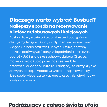
Dlaczego warto wybrać Busbud?
Najlepszy sposób na rezerwowanie
biletów autobusowych i kolejowych
Busbud to wyszukiwarka autobusów i pociągów –
oferujemy trasy, rozkłady jazdy i cenniki przewoźnika
Viação Cruzeiro oraz wielu innych. Szukając trasy,
możesz porównywać ceny, udogodnienia oraz czas
podróży. Jeśli znajdziesz odpowiadającą Ci trasę,
możesz śmiało kupić przez nasz serwis bilet
przewoźnika Viação Cruzeiro. Pamiętaj, że bilety szybko
się wyprzedają, a Viação Cruzeiro i inni przewoźnicy
liczą sobie więcej za te kupione w ostatniej chwili lub w
kasie na dworcu.
Podróżujący z całego świata ufają