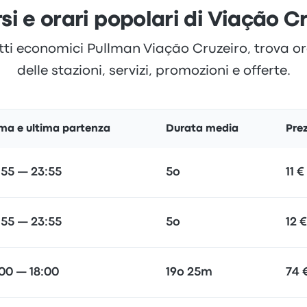
si e orari popolari di Viação C
tti economici Pullman Viação Cruzeiro, trova ora
delle stazioni, servizi, promozioni e offerte.
ima e ultima partenza
Durata media
Pre
:55 — 23:55
5o
11 €
:55 — 23:55
5o
12 €
:00 — 18:00
19o 25m
74 