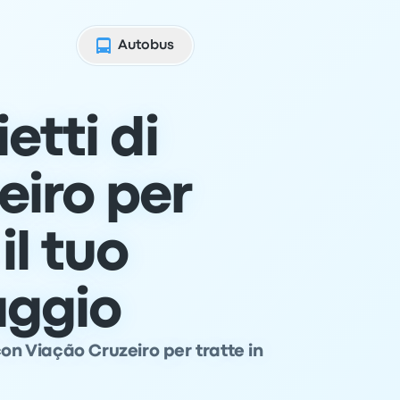
Autobus
etti di
eiro per
il tuo
aggio
con Viação Cruzeiro per tratte in